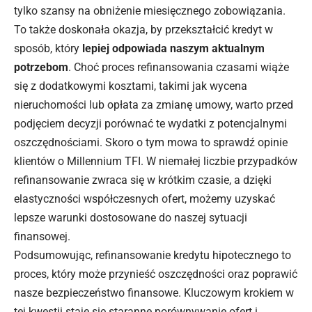
tylko szansy na obniżenie miesięcznego zobowiązania.
To także doskonała okazja, by przekształcić kredyt w
sposób, który
lepiej odpowiada naszym aktualnym
potrzebom
. Choć proces refinansowania czasami wiąże
się z dodatkowymi kosztami, takimi jak wycena
nieruchomości lub opłata za zmianę umowy, warto przed
podjęciem decyzji porównać te wydatki z potencjalnymi
oszczędnościami. Skoro o tym mowa to sprawdź
opinie
klientów o Millennium TFI
. W niemałej liczbie przypadków
refinansowanie zwraca się w krótkim czasie, a dzięki
elastyczności współczesnych ofert, możemy uzyskać
lepsze warunki dostosowane do naszej sytuacji
finansowej.
Podsumowując, refinansowanie
kredytu hipotecznego
to
proces, który może przynieść oszczędności oraz poprawić
nasze bezpieczeństwo finansowe. Kluczowym krokiem w
tej kwestii staje się staranne porównywanie ofert i