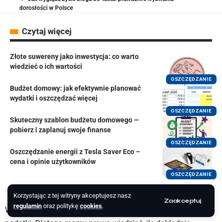
dorosłości w Polsce
Czytaj więcej
Złote suwereny jako inwestycja: co warto
wiedzieć o ich wartości
OSZCZĘDZANIE
Budżet domowy: jak efektywnie planować
wydatki i oszczędzać więcej
OSZCZĘDZANIE
Skuteczny szablon budżetu domowego —
pobierz i zaplanuj swoje finanse
OSZCZĘDZANIE
Oszczędzanie energii z Tesla Saver Eco –
cena i opinie użytkowników
OSZCZĘDZANIE
Korzystając z tej witryny akceptujesz nasz
Zaakceptuj
regulamin
oraz politykę
cookies
.
Wszyscy mniej lub bardziej świadomie na co dzień płacimy