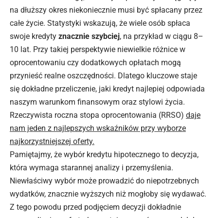
na dłuższy okres niekoniecznie musi być spłacany przez
całe życie. Statystyki wskazują, że wiele osób spłaca
swoje kredyty
znacznie szybciej
, na przykład w ciągu 8–
10 lat. Przy takiej perspektywie niewielkie różnice w
oprocentowaniu czy dodatkowych opłatach mogą
przynieść realne oszczędności. Dlatego kluczowe staje
się dokładne przeliczenie, jaki kredyt najlepiej odpowiada
naszym warunkom finansowym oraz stylowi życia.
Rzeczywista roczna stopa oprocentowania (RRSO)
daje
nam jeden z najlepszych wskaźników przy wyborze
najkorzystniejszej oferty.
Pamiętajmy, że wybór kredytu hipotecznego to decyzja,
która wymaga starannej analizy i przemyślenia.
Niewłaściwy wybór może prowadzić do niepotrzebnych
wydatków, znacznie wyższych niż mogłoby się wydawać.
Z tego powodu przed podjęciem decyzji dokładnie