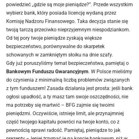
powiedzieć „gdzie są moje pieniądze?”. Przede wszystkim
wybierz bank, który posiada licencję wydaną przez
Komisję Nadzoru Finansowego. Taka decyzja stanie się
twoją tarczą przeciwko nieprzyjemnym niespodziankom.
Od tej pory twoje pieniądze zyskają większe
bezpieczeństwo, porównywalne do skarpetek
schowanych w zamkniętym słoiku na dnie szafy.
Gdy już poruszyliśmy temat bezpieczeństwa, pamiętaj o
Bankowym Funduszu Gwarancyjnym
. W Polsce mieliśmy
do czynienia z minimalną liczbą problemów związanych
z tym funduszem! Zasada działania jest prosta: jeśli bank
ogłosi upadłość, a ty masz tam swoje oszczędności, nie
ma potrzeby się martwić – BFG zajmie się twoimi
pieniędzmi. Oczywiście, istnieje limit, ale przynajmniej
część twojego kapitału powróci na twoje konto, co z
pewnością sprawi radość. Pamiętaj, pieniądze to jak
prezenty – lepiej trzymać je na koncie bankowym, niż w