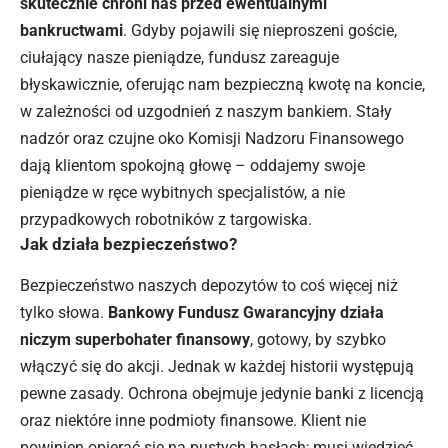
skutecznie chroni nas przed ewentualnymi
bankructwami
. Gdyby pojawili się nieproszeni goście,
ciułający nasze pieniądze, fundusz zareaguje
błyskawicznie, oferując nam bezpieczną kwotę na koncie,
w zależności od uzgodnień z naszym bankiem. Stały
nadzór oraz czujne oko Komisji Nadzoru Finansowego
dają klientom spokojną głowę – oddajemy swoje
pieniądze w ręce wybitnych specjalistów, a nie
przypadkowych robotników z targowiska.
Jak działa bezpieczeństwo?
Bezpieczeństwo naszych depozytów to coś więcej niż
tylko słowa.
Bankowy Fundusz Gwarancyjny działa
niczym superbohater finansowy
, gotowy, by szybko
włączyć się do akcji. Jednak w każdej historii występują
pewne zasady. Ochrona obejmuje jedynie banki z licencją
oraz niektóre inne podmioty finansowe. Klient nie
powinien opierać się na pustych hasłach; musi wiedzieć,