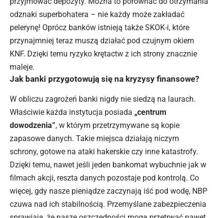
przyjmować depozyty. Można to porównać do otrzymania
odznaki superbohatera – nie każdy może zakładać
pelerynę! Oprócz banków istnieją także SKOK-i, które
przynajmniej teraz muszą działać pod czujnym okiem
KNF. Dzięki temu ryzyko krętactw z ich strony znacznie
maleje.
Jak banki przygotowują się na kryzysy finansowe?
W obliczu zagrożeń banki nigdy nie siedzą na laurach.
Właściwie każda instytucja posiada
„centrum
dowodzenia”
, w którym przetrzymywane są kopie
zapasowe danych. Takie miejsca działają niczym
schrony, gotowe na ataki hakerskie czy inne katastrofy.
Dzięki temu, nawet jeśli jeden bankomat wybuchnie jak w
filmach akcji, reszta danych pozostaje pod kontrolą. Co
więcej, gdy nasze pieniądze zaczynają iść pod wodę, NBP
czuwa nad ich stabilnością. Przemyślane zabezpieczenia
sprawiają, że nasze oszczędności mogą przetrwać nawet