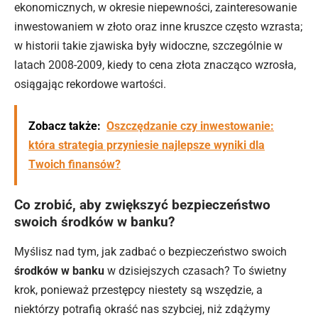
ekonomicznych, w okresie niepewności, zainteresowanie
inwestowaniem w złoto oraz inne kruszce często wzrasta;
w historii takie zjawiska były widoczne, szczególnie w
latach 2008-2009, kiedy to cena złota znacząco wzrosła,
osiągając rekordowe wartości.
Zobacz także:
Oszczędzanie czy inwestowanie:
która strategia przyniesie najlepsze wyniki dla
Twoich finansów?
Co zrobić, aby zwiększyć bezpieczeństwo
swoich środków w banku?
Myślisz nad tym, jak zadbać o bezpieczeństwo swoich
środków
w banku
w dzisiejszych czasach? To świetny
krok, ponieważ przestępcy niestety są wszędzie, a
niektórzy potrafią okraść nas szybciej, niż zdążymy