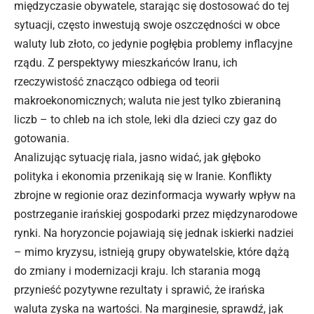
międzyczasie obywatele, starając się dostosować do tej
sytuacji, często inwestują swoje oszczędności w obce
waluty lub złoto, co jedynie pogłębia problemy inflacyjne
rządu. Z perspektywy mieszkańców Iranu, ich
rzeczywistość znacząco odbiega od teorii
makroekonomicznych; waluta nie jest tylko zbieraniną
liczb – to chleb na ich stole, leki dla dzieci czy gaz do
gotowania.
Analizując sytuację riala, jasno widać, jak głęboko
polityka i ekonomia przenikają się w Iranie. Konflikty
zbrojne w regionie oraz dezinformacja wywarły wpływ na
postrzeganie irańskiej gospodarki przez międzynarodowe
rynki. Na horyzoncie pojawiają się jednak iskierki nadziei
– mimo kryzysu, istnieją grupy obywatelskie, które dążą
do zmiany i modernizacji kraju. Ich starania mogą
przynieść pozytywne rezultaty i sprawić, że irańska
waluta zyska na wartości. Na marginesie, sprawdź,
jak