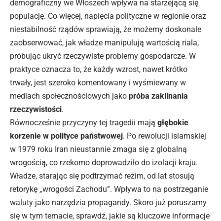
demograficzny we Włoszech wpływa na starzejącą się
populację
. Co więcej, napięcia polityczne w regionie oraz
niestabilność rządów sprawiają, że możemy doskonale
zaobserwować, jak władze manipulują wartością riala,
próbując ukryć rzeczywiste problemy gospodarcze. W
praktyce oznacza to, że każdy wzrost, nawet krótko
trwały, jest szeroko komentowany i wyśmiewany w
mediach społecznościowych jako
próba zaklinania
rzeczywistości
.
Równocześnie przyczyny tej tragedii mają
głębokie
korzenie w polityce państwowej
. Po rewolucji islamskiej
w 1979 roku Iran nieustannie zmaga się z globalną
wrogością, co rzekomo doprowadziło do izolacji kraju.
Władze, starając się podtrzymać reżim, od lat stosują
retorykę „wrogości Zachodu”. Wpływa to na postrzeganie
waluty jako narzędzia propagandy. Skoro już poruszamy
się w tym temacie, sprawdź,
jakie są kluczowe informacje