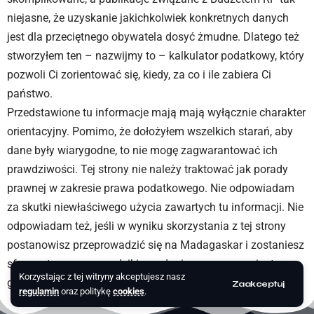
niejasne, że uzyskanie jakichkolwiek konkretnych danych
jest dla przeciętnego obywatela dosyć żmudne. Dlatego też
stworzyłem ten – nazwijmy to – kalkulator podatkowy, który
pozwoli Ci zorientować się, kiedy, za co i ile zabiera Ci
państwo.
Przedstawione tu informacje mają mają wyłącznie charakter
orientacyjny. Pomimo, że dołożyłem wszelkich starań, aby
dane były wiarygodne, to nie mogę zagwarantować ich
prawdziwości. Tej strony nie należy traktować jak porady
prawnej w zakresie prawa podatkowego. Nie odpowiadam
za skutki niewłaściwego użycia zawartych tu informacji. Nie
odpowiadam też, jeśli w wyniku skorzystania z tej strony
postanowisz przeprowadzić się na Madagaskar i zostaniesz
sfagocytowany przez dzikiego słonia z serem zamiast
Korzystając z tej witryny akceptujesz nasz
głowy.
Zaakceptuj
regulamin
oraz politykę
cookies
.