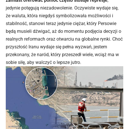
zamiast oferować pomoc często stosuje represje
,
jedynie potęgują niezadowolenie. Oczywiste wydaje się,
że waluta, która niegdyś symbolizowała możliwości i
stabilność, stanowi teraz jedynie ciężar, który Persowie
będą musieli dźwigać, aż do momentu podjęcia decyzji o
realnych reformach oraz otwarciu na globalne rynki. Choć
przyszłość Iranu wydaje się pełna wyzwań, jestem
przekonany, że naród, który przeszedł wiele, wciąż ma w
sobie siłę, aby walczyć o lepsze jutro.