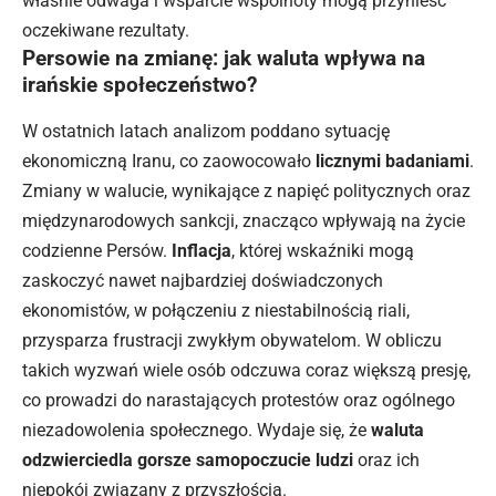
właśnie odwaga i wsparcie wspólnoty mogą przynieść
oczekiwane rezultaty.
Persowie na zmianę: jak waluta wpływa na
irańskie społeczeństwo?
W ostatnich latach analizom poddano sytuację
ekonomiczną Iranu, co zaowocowało
licznymi badaniami
.
Zmiany w walucie, wynikające z napięć politycznych oraz
międzynarodowych sankcji, znacząco wpływają na życie
codzienne Persów.
Inflacja
, której wskaźniki mogą
zaskoczyć nawet najbardziej doświadczonych
ekonomistów, w połączeniu z niestabilnością riali,
przysparza frustracji zwykłym obywatelom. W obliczu
takich wyzwań wiele osób odczuwa coraz większą presję,
co prowadzi do narastających protestów oraz ogólnego
niezadowolenia społecznego. Wydaje się, że
waluta
odzwierciedla gorsze samopoczucie ludzi
oraz ich
niepokój związany z przyszłością.