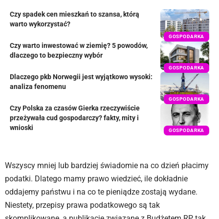
Czy spadek cen mieszkań to szansa, którą
warto wykorzystać?
GOSPODARKA
Czy warto inwestować w ziemię? 5 powodów,
dlaczego to bezpieczny wybór
GOSPODARKA
Dlaczego pkb Norwegii jest wyjątkowo wysoki:
analiza fenomenu
GOSPODARKA
Czy Polska za czasów Gierka rzeczywiście
przeżywała cud gospodarczy? fakty, mity i
wnioski
GOSPODARKA
Wszyscy mniej lub bardziej świadomie na co dzień płacimy
podatki. Dlatego mamy prawo wiedzieć, ile dokładnie
oddajemy państwu i na co te pieniądze zostają wydane.
Niestety, przepisy prawa podatkowego są tak
skomplikowane, a publikacje związane z Budżetem RP tak