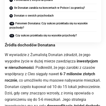
Ile Donatan zarabia na koncertach w Polsce i za granicą?
Donatan o swoich przychodach
Fenomen Donatana: Czy sukces przekłada się na wysokie
przychody?
Czy sukces przekłada się na wysokie przychody?
Źródła dochodów Donatana
W wywiadzie z Żurnalistą Donatan zdradził, że jego
wygodne życie w dużej mierze zawdzięcza
inwestycjom
w nieruchomości
. Podkreślił, że jego zarobki z czasów
współpracy z Cleo sięgały nawet
6-7 milionów złotych
rocznie
, co umożliwiło mu masowe nabywanie mieszkań.
Donatan często kupował od 10 do 15 lokali jednocześnie.
Dziś, gdy ceny znacząco wzrosły, z ironią opowiada o
ograniczeniu się do 5-6 mieszkań. Jego strategia
inwestycyjna ma na celu
dywersyfikację źródeł dochodu
.