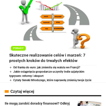
PORADY
Skuteczne realizowanie celów i marzeń: 7
prostych kroków do trwałych efektów
Od franka do euro: jak zmieniła się waluta we Francji?
Jakie osiągnięcia gospodarcze uczyniły Indie azjatyckim
tygrysem: reformy i eksport
Cytaty Seneki Młodszego, które naprawdę zmienią twoje życie
Czytaj więcej
Ile mogą zarobić doradcy finansowi? Odkryj