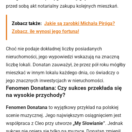
przed sobą akt notarialny zakupu kolejnych mieszkań.
Zobacz także:
Jakie są zarobki Michała Piróga?
Zobacz, ile wynosi jego fortuna!
Choć nie podaje dokładnej liczby posiadanych
nieruchomości, jego wypowiedzi wskazują na znaczną
liczbę lokali. Donatan zauważył, że przez pół roku mógłby
mieszkać w innym lokalu każdego dnia, co świadczy o
jego znacznych inwestycjach w nieruchomości.
Fenomen Donatana: Czy sukces przekłada się
na wysokie przychody?
Fenomen Donatana
to wyjątkowy przykład na polskiej
scenie muzycznej. Jego największym osiągnięciem jest
współpraca z Cleo przy utworze
„My Słowianie”
. Jednak
sukces nie opiera się tylko na muzyce. Donatan zmienił