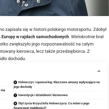
no zapisała się w historii polskiego motorsportu. Zdobył
a Europy w rajdach samochodowych
. Wielokrotnie brał
ystko zwiększyło jego rozpoznawalność na całym
ntowany kierowca, lecz także przedsiębiorca. Z
ódło dochodu.
Hołowczyc i sponsoring: Kluczowe umowy wpływające na
jego dochody
o ma
Inwestycje i działalność biznesowa
Styl życia Krzysztofa Hołowczyca: Co mówi o jego
finansowej stabilności?