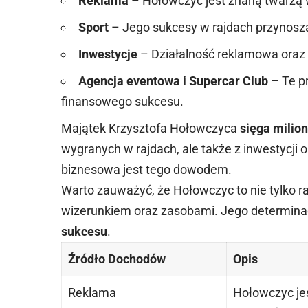
Reklama
– Hołowczyc jest znaną twarzą 
Sport
– Jego sukcesy w rajdach przynos
Inwestycje
– Działalność reklamowa oraz 
Agencja eventowa i Supercar Club
– Te p
finansowego sukcesu.
Majątek Krzysztofa Hołowczyca
sięga milio
wygranych w rajdach, ale także z inwestycji 
biznesowa jest tego dowodem.
Warto zauważyć, że Hołowczyc to nie tylko r
wizerunkiem oraz zasobami. Jego determinacj
sukcesu
.
Źródło Dochodów
Opis
Reklama
Hołowczyc je