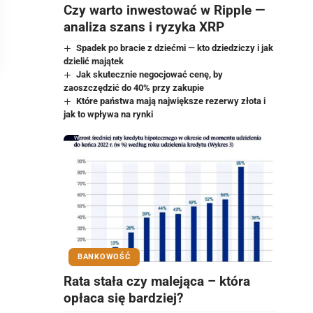
Czy warto inwestować w Ripple —
analiza szans i ryzyka XRP
Spadek po bracie z dziećmi — kto dziedziczy i jak
dzielić majątek
Jak skutecznie negocjować cenę, by
zaoszczędzić do 40% przy zakupie
Które państwa mają największe rezerwy złota i
jak to wpływa na rynki
BANKOWOŚĆ
Rata stała czy malejąca – która
opłaca się bardziej?