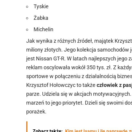
Tyskie
Żabka
Michelin
Jak wynika z różnych źródeł, majątek Krzys
miliony złotych. Jego kolekcja samochodów
jest Nissan GT-R. W latach najlepszych jego z
reklam oscylowała wokół 350 tys. zł. Z każd
sportowe w połączeniu z działalnością bizneso
Krzysztof Hołowczyc to także
człowiek z pas
parze. Udziela się w akcjach motywacyjnych
marzeń to jego priorytet. Dzieli się swoimi 
porażek.
Zobacz także:
Kim jest Isamu i ile naprawdę