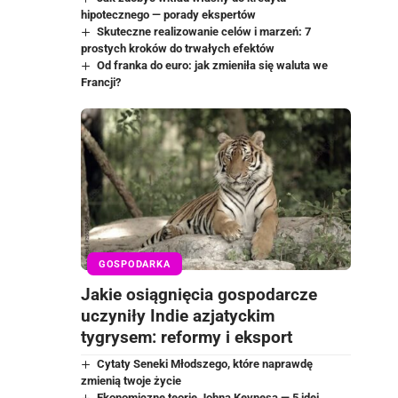
hipotecznego — porady ekspertów
Skuteczne realizowanie celów i marzeń: 7
prostych kroków do trwałych efektów
Od franka do euro: jak zmieniła się waluta we
Francji?
GOSPODARKA
Jakie osiągnięcia gospodarcze
uczyniły Indie azjatyckim
tygrysem: reformy i eksport
Cytaty Seneki Młodszego, które naprawdę
zmienią twoje życie
Ekonomiczne teorie Johna Keynesa — 5 idei,