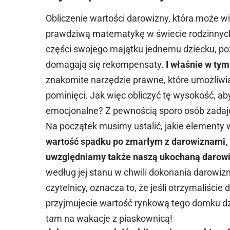
Obliczenie wartości darowizny, która może w
prawdziwą matematykę w świecie rodzinnych r
części swojego majątku jednemu dziecku, poz
domagają się rekompensaty.
I właśnie w ty
znakomite narzędzie prawne, które umożliwia
pominięci. Jak więc obliczyć tę wysokość, a
emocjonalne? Z pewnością sporo osób zadaje
Na początek musimy ustalić, jakie elementy
wartość
spadku po zmarłym z darowiznami, k
uwzględniamy także naszą ukochaną darowi
według jej stanu w chwili dokonania darowiz
czytelnicy, oznacza to, że jeśli otrzymaliści
przyjmujecie wartość rynkową tego domku dzisi
tam na wakacje z piaskownicą!