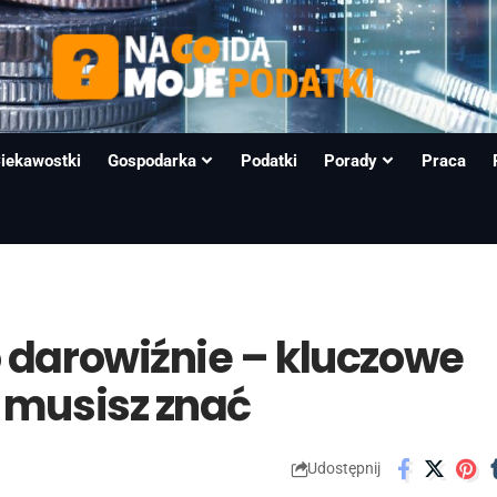
iekawostki
Gospodarka
Podatki
Porady
Praca
 darowiźnie – kluczowe
 musisz znać
Udostępnij