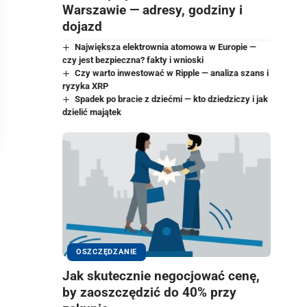
Warszawie — adresy, godziny i
dojazd
Największa elektrownia atomowa w Europie —
czy jest bezpieczna? fakty i wnioski
Czy warto inwestować w Ripple — analiza szans i
ryzyka XRP
Spadek po bracie z dziećmi — kto dziedziczy i jak
dzielić majątek
OSZCZĘDZANIE
Jak skutecznie negocjować cenę,
by zaoszczędzić do 40% przy