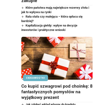
zakupie
Które państwa mają największe rezerwy złota i
jak to wpływa na rynki
Rata stała czy malejąca – która opłaca się
bardziej?
Kapitalizacja giełdy: wpływ na decyzje
inwestorów i praktyczne wnioski
CIEKAWOSTKI
Co kupić szwagrowi pod choinkę: 8
fantastycznych pomysłów na
wyjątkowy prezent
Jak zdobyć wkład własny do kredytu