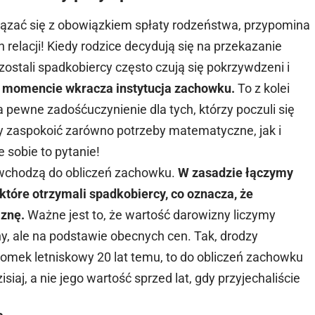
iązać się z obowiązkiem spłaty rodzeństwa, przypomina
elacji! Kiedy rodzice decydują się na przekazanie
ostali spadkobiercy często czują się pokrzywdzeni i
m momencie wkracza instytucja
zachowku
.
To z kolei
 pewne zadośćuczynienie dla tych, którzy poczuli się
by zaspokoić zarówno potrzeby matematyczne, jak i
 sobie to pytanie!
 wchodzą do obliczeń zachowku.
W zasadzie łączymy
tóre otrzymali spadkobiercy, co oznacza, że
znę.
Ważne jest to, że wartość darowizny liczymy
ny, ale na podstawie obecnych cen. Tak, drodzy
e domek letniskowy 20 lat temu, to do obliczeń zachowku
aj, a nie jego wartość sprzed lat, gdy przyjechaliście