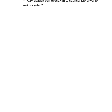
Czy spadek cen mieszkań to szansa, którą warto
wykorzystać?