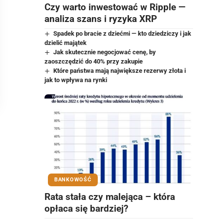
Czy warto inwestować w Ripple —
analiza szans i ryzyka XRP
Spadek po bracie z dziećmi — kto dziedziczy i jak
dzielić majątek
Jak skutecznie negocjować cenę, by
zaoszczędzić do 40% przy zakupie
Które państwa mają największe rezerwy złota i
jak to wpływa na rynki
BANKOWOŚĆ
Rata stała czy malejąca – która
opłaca się bardziej?