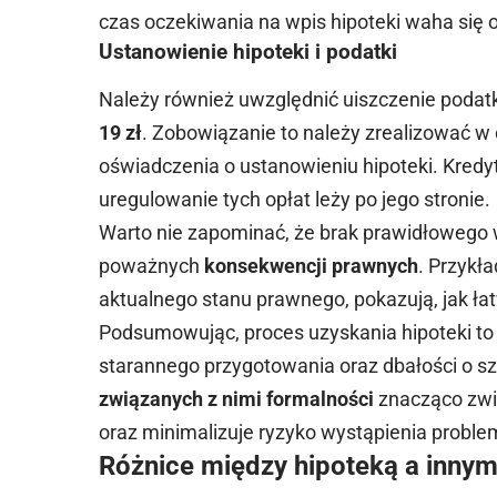
czas oczekiwania na wpis hipoteki waha się od
Ustanowienie hipoteki i podatki
Należy również uwzględnić uiszczenie poda
19 zł
. Zobowiązanie to należy zrealizować w
oświadczenia o ustanowieniu hipoteki. Kredy
uregulowanie tych opłat leży po jego stronie.
Warto nie zapominać, że brak prawidłowego w
poważnych
konsekwencji prawnych
. Przykł
aktualnego stanu prawnego, pokazują, jak ł
Podsumowując, proces uzyskania hipoteki to
starannego przygotowania oraz dbałości o s
związanych z nimi formalności
znacząco zwię
oraz minimalizuje ryzyko wystąpienia proble
Różnice między hipoteką a inny