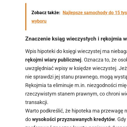
Zobacz także:
Najlepsze samochody do 15 tysi
wyboru
Znaczenie ksiąg wieczystych i rękojmia w
Wpis hipoteki do księgi wieczystej ma nieba
rękojmi wiary publicznej
. Oznacza to, że os
uwzględniać wpisy w księdze wieczystej. Jeż
nie sprawdzi jej stanu prawnego, mogą wys
Rękojmia ta eliminuje m.in. niezgodności 
rzeczywistym stanem prawnym, co chroni wie
transakcji.
Warto podkreślić, że hipoteka ma przewagę 
do
wysokości przyznawanych kredytów
. Gdy