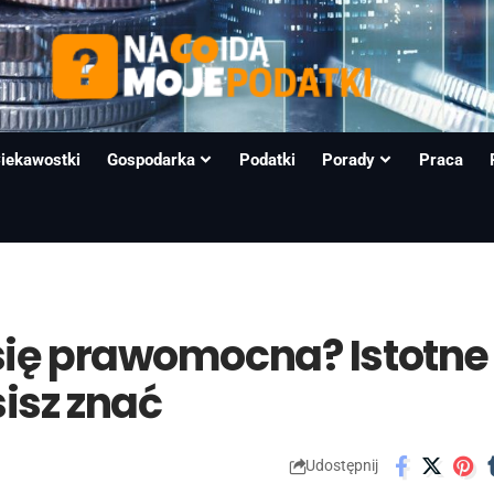
iekawostki
Gospodarka
Podatki
Porady
Praca
 się prawomocna? Istotne
isz znać
Udostępnij