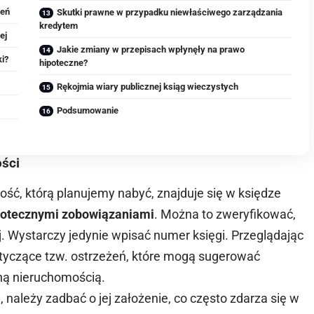
zeń
Skutki prawne w przypadku niewłaściwego zarządzania
kredytem
ej
Jakie zmiany w przepisach wpłynęły na prawo
ki?
hipoteczne?
Rękojmia wiary publicznej ksiąg wieczystych
e
Podsumowanie
ści
ść, którą planujemy nabyć, znajduje się w księdze
potecznymi zobowiązaniami
. Można to zweryfikować,
ej. Wystarczy jedynie wpisać numer księgi. Przeglądając
tyczące tzw. ostrzeżeń, które mogą sugerować
ną nieruchomością.
 należy zadbać o jej założenie, co często zdarza się w