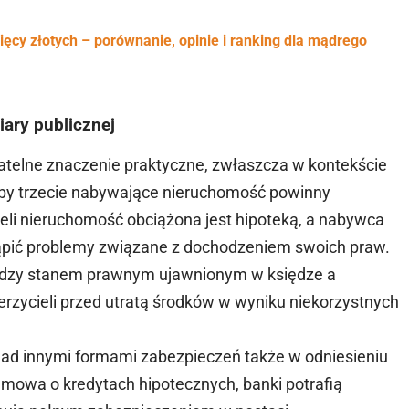
ęcy złotych – porównanie, opinie i ranking dla mądrego
iary publicznej
gatelne znaczenie praktyczne, zwłaszcza w kontekście
oby trzecie nabywające nieruchomość powinny
eli nieruchomość obciążona jest hipoteką, a nabywca
tąpić problemy związane z dochodzeniem swoich praw.
między stanem prawnym ujawnionym w księdze a
rzycieli przed utratą środków w wyniku niekorzystnych
nad innymi formami zabezpieczeń także w odniesieniu
 mowa o kredytach hipotecznych, banki potrafią