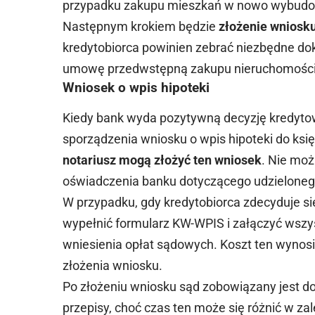
przypadku zakupu mieszkań w nowo wybud
Następnym krokiem będzie
złożenie wniosku
kredytobiorca powinien zebrać niezbędne do
umowę przedwstępną zakupu nieruchomości
Wniosek o wpis hipoteki
Kiedy bank wyda pozytywną decyzję kredyto
sporządzenia wniosku o wpis hipoteki do księ
notariusz mogą złożyć ten wniosek
. Nie mo
oświadczenia banku dotyczącego udzieloneg
W przypadku, gdy kredytobiorca zdecyduje s
wypełnić formularz KW-WPIS i załączyć wszy
wniesienia opłat sądowych. Koszt ten wynos
złożenia wniosku.
Po złożeniu wniosku sąd zobowiązany jest do
przepisy, choć czas ten może się różnić w z