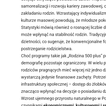
samorealizacji i rozwoju kariery zawodowej,
zakładaniu rodzin. Wzrastający indywiduali
kulturze masowej powodują, że młodsze pokol
Statystyki mówią również o rosnącej liczbie 
może wpłynąć na stabilność rodzin. Tradyc
dzietności, co sugeruje, że konwencjonalne 
postrzeganie rodzicielstwa.
Choć programy takie jak „Rodzina 500 plus” p
demografię pozostaje ograniczony. W wielu 
rodziców pragnących mieć więcej niż jedno dz
wystarczą jedynie finansowe zachęty. Potr
infrastruktury społecznej – dostęp do żłobkó
znacząco wpłynąć na decyzje o posiadaniu dz
Wzrost ujemnego przyrostu naturalnego w Po
czynnikami
ekonomicznymi, kulturowymi i 