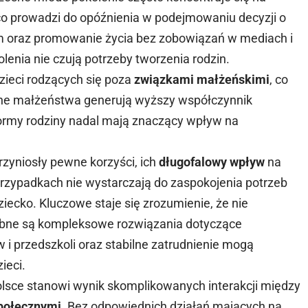
 co prowadzi do opóźnienia w podejmowaniu decyzji o
zm oraz promowanie życia bez zobowiązań w mediach i
enia nie czują potrzeby tworzenia rodzin.
dzieci rodzących się poza
związkami małżeńskimi
, co
yjne małżeństwa generują wyższy współczynnik
formy rodziny nadal mają znaczący wpływ na
rzyniosły pewne korzyści, ich
długofalowy wpływ
na
przypadkach nie wystarczają do zaspokojenia potrzeb
iecko. Kluczowe staje się zrozumienie, że nie
zebne są kompleksowe rozwiązania dotyczące
w i przedszkoli oraz stabilne zatrudnienie mogą
ieci.
lsce stanowi wynik skomplikowanych interakcji między
społecznymi
. Bez odpowiednich działań mających na