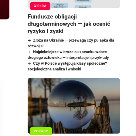
GIEŁDA
Fundusze obligacji
długoterminowych — jak ocenić
ryzyko i zyski
Złoża na Ukrainie — przewaga czy pułapka dla
rozwoju?
Najpiękniejsze wiersze o szacunku wobec
drugiego człowieka — interpretacje i przykłady
Czy w Polsce występują klasy społeczne?
socjologiczna analiza i wnioski
PORADY