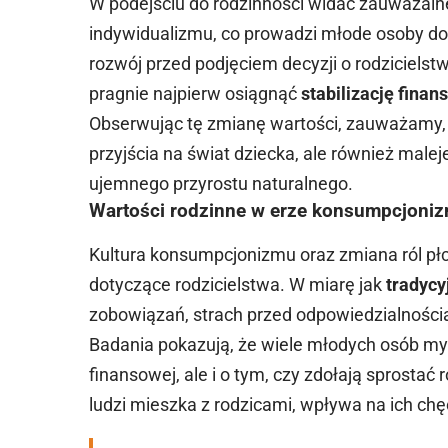
W podejściu do rodzinności widać zauważalne 
indywidualizmu, co prowadzi młode osoby do
rozwój przed podjęciem decyzji o rodzicielst
pragnie najpierw osiągnąć
stabilizację fina
Obserwując tę zmianę wartości, zauważamy,
przyjścia na świat dziecka, ale również maleje
ujemnego przyrostu naturalnego.
Wartości rodzinne w erze konsumpcjoni
Kultura konsumpcjonizmu oraz zmiana ról pł
dotyczące rodzicielstwa. W miarę jak
tradycy
zobowiązań, strach przed odpowiedzialnością
Badania pokazują, że wiele młodych osób myśli
finansowej, ale i o tym, czy zdołają sprostać 
ludzi mieszka z rodzicami, wpływa na ich chę