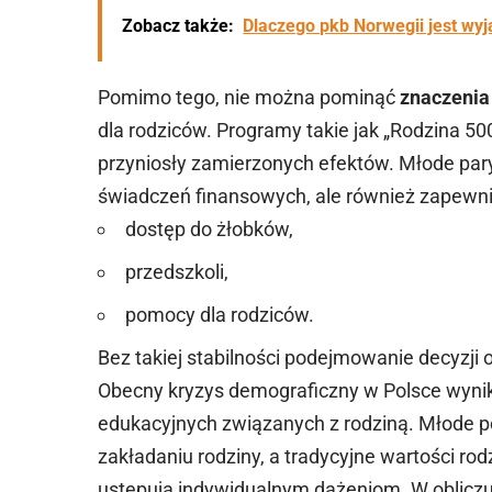
Zobacz także:
Dlaczego pkb Norwegii jest wy
Pomimo tego, nie można pominąć
znaczenia 
dla rodziców. Programy takie jak „Rodzina 50
przyniosły zamierzonych efektów. Młode par
świadczeń finansowych, ale również zapewnieni
dostęp do żłobków,
przedszkoli,
pomocy dla rodziców.
Bez takiej stabilności podejmowanie decyzji 
Obecny kryzys demograficzny w Polsce wyni
edukacyjnych związanych z rodziną. Młode po
zakładaniu rodziny, a tradycyjne wartości rod
ustępują indywidualnym dążeniom. W obliczu