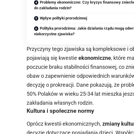
Problemy ekonomiczne: Czy kryzys finansowy zniech
do zakładania rodzin?
Wpływ polityki prorodzinnej
Polityka prorodzinna: Jakie działania rządu mogą odwr
niekorzystne zjawiska?
Przyczyny tego zjawiska są kompleksowe i ob
pojawiają się kwestie
ekonomiczne
, które m
poczucie braku stabilności finansowej, co zn
obaw o zapewnienie odpowiednich warunków do
decyzję o prokreacji. Dane pokazują, że pro
50% Polaków w wieku 25-34 lat mieszka jeszc
zakładania własnych rodzin.
Kultura i społeczne normy
Oprócz kwestii ekonomicznych,
zmiany kult
decyzje dotyczące posiadania dzieci. Współc