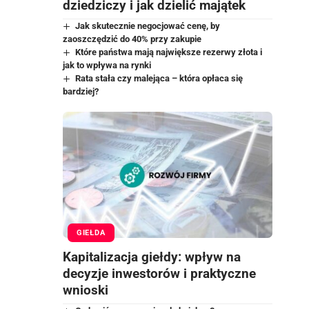
dziedziczy i jak dzielić majątek
Jak skutecznie negocjować cenę, by
zaoszczędzić do 40% przy zakupie
Które państwa mają największe rezerwy złota i
jak to wpływa na rynki
Rata stała czy malejąca – która opłaca się
bardziej?
GIEŁDA
Kapitalizacja giełdy: wpływ na
decyzje inwestorów i praktyczne
wnioski