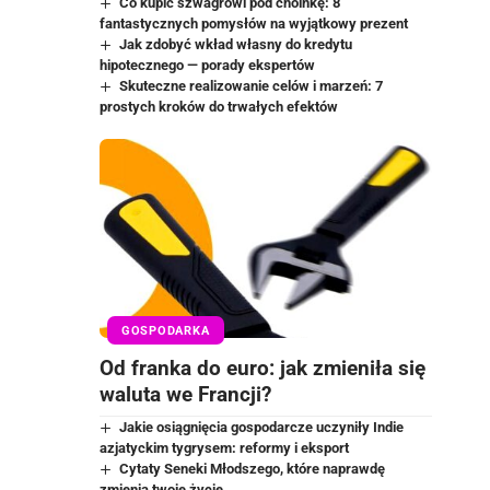
Co kupić szwagrowi pod choinkę: 8
fantastycznych pomysłów na wyjątkowy prezent
Jak zdobyć wkład własny do kredytu
hipotecznego — porady ekspertów
Skuteczne realizowanie celów i marzeń: 7
prostych kroków do trwałych efektów
GOSPODARKA
Od franka do euro: jak zmieniła się
waluta we Francji?
Jakie osiągnięcia gospodarcze uczyniły Indie
azjatyckim tygrysem: reformy i eksport
Cytaty Seneki Młodszego, które naprawdę
zmienią twoje życie