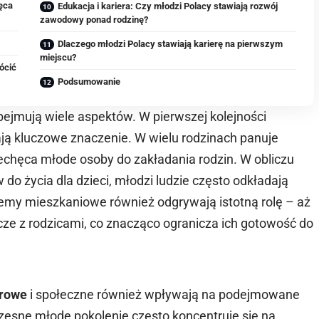
ęca
Edukacja i kariera: Czy młodzi Polacy stawiają rozwój
zawodowy ponad rodzinę?
Dlaczego młodzi Polacy stawiają karierę na pierwszym
miejscu?
ócić
Podsumowanie
ejmują wiele aspektów. W pierwszej kolejności
ają kluczowe znaczenie. W wielu rodzinach panuje
iechęca młode osoby do zakładania rodzin. W obliczu
 życia dla dzieci, młodzi ludzie często odkładają
blemy mieszkaniowe również odgrywają istotną rolę – aż
ze z rodzicami, co znacząco ogranicza ich gotowość do
urowe
i społeczne również wpływają na podejmowane
zesne młode pokolenie często koncentruje się na