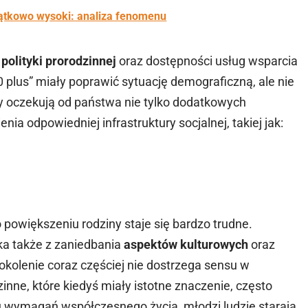
jątkowo wysoki: analiza fenomenu
polityki prorodzinnej
oraz dostępności usług wsparcia
0 plus” miały poprawić sytuację demograficzną, ale nie
y oczekują od państwa nie tylko dodatkowych
a odpowiedniej infrastruktury socjalnej, takiej jak:
o powiększeniu rodziny staje się bardzo trudne.
ka także z zaniedbania
aspektów kulturowych
oraz
kolenie coraz częściej nie dostrzega sensu w
zinne, które kiedyś miały istotne znaczenie, często
 wymagań współczesnego życia, młodzi ludzie starają