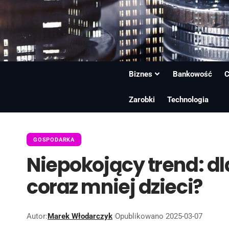
Biznes
Bankowość
C
Zarobki
Technologia
GOSPODARKA
Niepokojący trend: dl
coraz mniej dzieci?
Autor:
Marek Włodarczyk
Opublikowano 2025-03-07