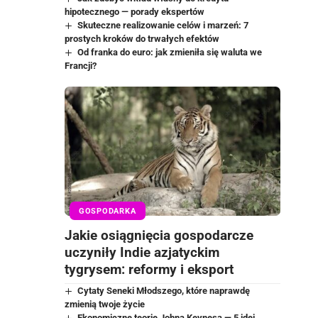
hipotecznego — porady ekspertów
Skuteczne realizowanie celów i marzeń: 7
prostych kroków do trwałych efektów
Od franka do euro: jak zmieniła się waluta we
Francji?
GOSPODARKA
Jakie osiągnięcia gospodarcze
uczyniły Indie azjatyckim
tygrysem: reformy i eksport
Cytaty Seneki Młodszego, które naprawdę
zmienią twoje życie
Ekonomiczne teorie Johna Keynesa — 5 idei,