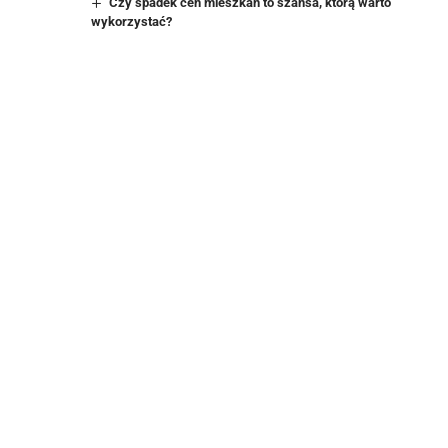
Czy spadek cen mieszkań to szansa, którą warto
wykorzystać?