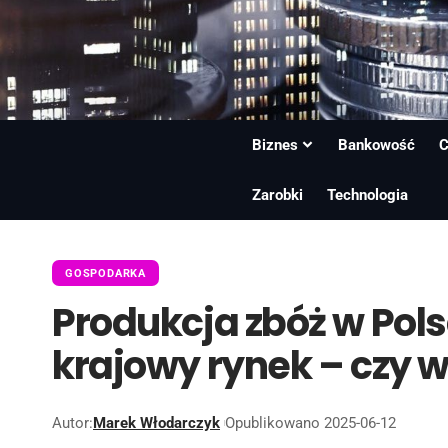
Biznes
Bankowość
C
Zarobki
Technologia
GOSPODARKA
Produkcja zbóż w Pol
krajowy rynek – czy w
Autor:
Marek Włodarczyk
Opublikowano 2025-06-12