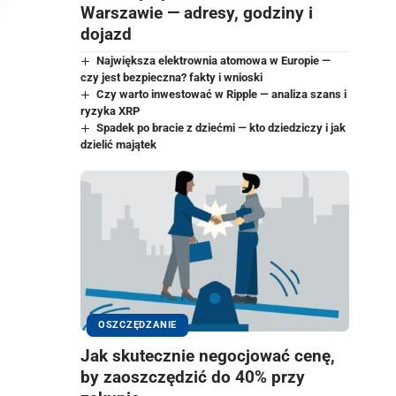
Warszawie — adresy, godziny i
dojazd
Największa elektrownia atomowa w Europie —
czy jest bezpieczna? fakty i wnioski
Czy warto inwestować w Ripple — analiza szans i
ryzyka XRP
Spadek po bracie z dziećmi — kto dziedziczy i jak
dzielić majątek
OSZCZĘDZANIE
Jak skutecznie negocjować cenę,
by zaoszczędzić do 40% przy