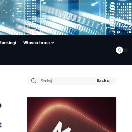
Rankingi
Własna firma
?