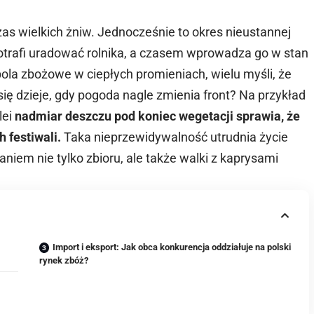
as wielkich żniw. Jednocześnie to okres nieustannej
trafi uradować rolnika, a czasem wprowadza go w stan
pola zbożowe w ciepłych promieniach, wielu myśli, że
ię dzieje, gdy pogoda nagle zmienia front? Na przykład
lei
nadmiar deszczu pod koniec wegetacji sprawia, że
 festiwali.
Taka nieprzewidywalność utrudnia życie
niem nie tylko zbioru, ale także walki z kaprysami
Import i eksport: Jak obca konkurencja oddziałuje na polski
rynek zbóż?