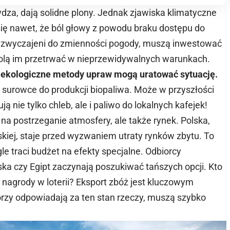
ydza, dają solidne plony. Jednak zjawiska klimatyczne
się nawet, że ból głowy z powodu braku dostępu do
przyzwyczajeni do zmienności pogody, muszą inwestować
olą im przetrwać w nieprzewidywalnych warunkach.
 ekologiczne metody upraw mogą uratować sytuację.
 surowce do produkcji biopaliwa. Może w przyszłości
ą nie tylko chleb, ale i paliwo do lokalnych kafejek!
 na postrzeganie atmosfery, ale także rynek. Polska,
skiej
, staje przed wyzwaniem utraty rynków zbytu. To
le traci budżet na efekty specjalne. Odbiorcy
jska czy Egipt zaczynają poszukiwać tańszych opcji. Kto
nagrody w loterii? Eksport zbóż jest kluczowym
órzy odpowiadają za ten stan rzeczy, muszą szybko