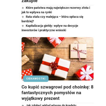
zakupie
Które państwa mają największe rezerwy złota i
jak to wpływa na rynki
Rata stała czy malejąca – która opłaca się
bardziej?
Kapitalizacja giełdy: wpływ na decyzje
inwestorów i praktyczne wnioski
CIEKAWOSTKI
Co kupić szwagrowi pod choinkę: 8
fantastycznych pomysłów na
wyjątkowy prezent
Jak zdobyć wkład własny do kredytu