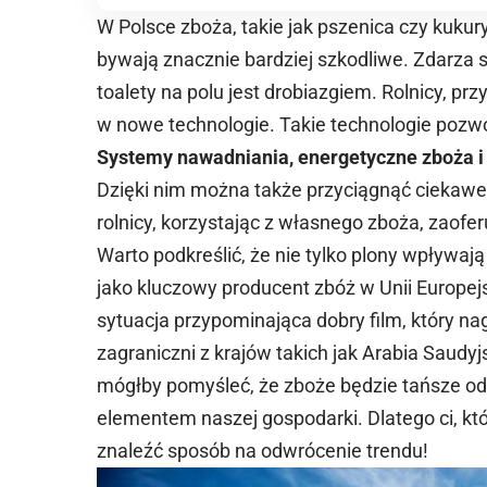
W Polsce zboża, takie jak pszenica czy kukur
bywają znacznie bardziej szkodliwe. Zdarza 
toalety na polu jest drobiazgiem. Rolnicy, 
w nowe technologie. Takie technologie pozw
Systemy nawadniania, energetyczne zboża i
Dzięki nim można także przyciągnąć ciekawe
rolnicy, korzystając z własnego zboża, zaoferuj
Warto podkreślić, że nie tylko plony wpływają
jako kluczowy producent zbóż w
Unii Europej
sytuacja przypominająca dobry film, który nag
zagraniczni z krajów takich jak Arabia Saudy
mógłby pomyśleć, że zboże będzie tańsze od 
elementem naszej gospodarki. Dlatego ci, kt
znaleźć sposób na odwrócenie trendu!