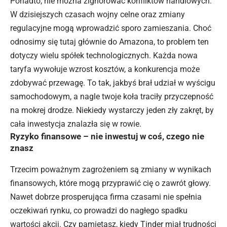
Ponadto, nie można zignorować konfliktów handlowych.
W dzisiejszych czasach wojny celne oraz zmiany
regulacyjne mogą wprowadzić sporo zamieszania. Choć
odnosimy się tutaj głównie do Amazona, to problem ten
dotyczy wielu spółek technologicznych. Każda nowa
taryfa wywołuje wzrost kosztów, a konkurencja może
zdobywać przewagę. To tak, jakbyś brał udział w wyścigu
samochodowym, a nagle twoje koła traciły przyczepność
na mokrej drodze. Niekiedy wystarczy jeden zły zakręt, by
cała inwestycja znalazła się w rowie.
Ryzyko finansowe – nie inwestuj w coś, czego nie
znasz
Trzecim poważnym zagrożeniem są zmiany w wynikach
finansowych, które mogą przyprawić cię o zawrót głowy.
Nawet dobrze prosperująca firma czasami nie spełnia
oczekiwań rynku, co prowadzi do nagłego spadku
wartości akcji. Czy pamiętasz, kiedy Tinder miał trudności