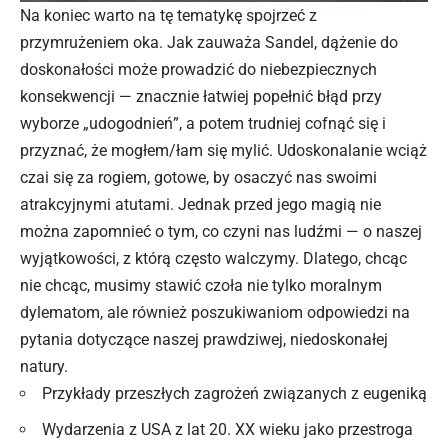
Na koniec warto na tę tematykę spojrzeć z
przymrużeniem oka. Jak zauważa Sandel, dążenie do
doskonałości może prowadzić do niebezpiecznych
konsekwencji — znacznie łatwiej popełnić błąd przy
wyborze „udogodnień”, a potem trudniej cofnąć się i
przyznać, że mogłem/łam się mylić. Udoskonalanie wciąż
czai się za rogiem, gotowe, by osaczyć nas swoimi
atrakcyjnymi atutami. Jednak przed jego magią nie
można zapomnieć o tym, co czyni nas ludźmi — o naszej
wyjątkowości, z którą często walczymy. Dlatego, chcąc
nie chcąc, musimy stawić czoła nie tylko moralnym
dylematom, ale również poszukiwaniom odpowiedzi na
pytania dotyczące naszej prawdziwej, niedoskonałej
natury.
Przykłady przeszłych zagrożeń związanych z eugeniką
Wydarzenia z USA z lat 20. XX wieku jako przestroga