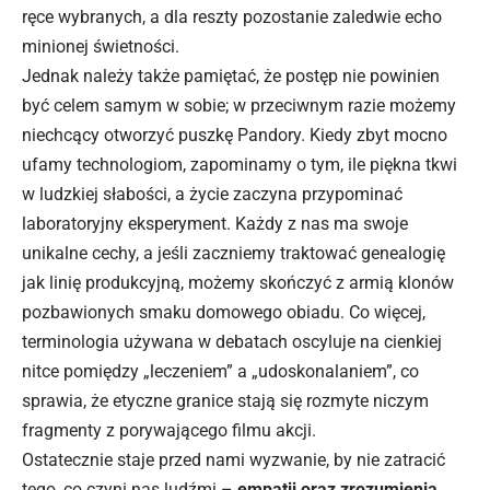
ręce wybranych, a dla reszty pozostanie zaledwie echo
minionej świetności.
Jednak należy także pamiętać, że postęp nie powinien
być celem samym w sobie; w przeciwnym razie możemy
niechcący otworzyć puszkę Pandory. Kiedy zbyt mocno
ufamy technologiom, zapominamy o tym, ile piękna tkwi
w ludzkiej słabości, a życie zaczyna przypominać
laboratoryjny eksperyment. Każdy z nas ma swoje
unikalne cechy, a jeśli zaczniemy traktować genealogię
jak linię produkcyjną, możemy skończyć z armią klonów
pozbawionych smaku domowego obiadu. Co więcej,
terminologia używana w debatach oscyluje na cienkiej
nitce pomiędzy „leczeniem” a „udoskonalaniem”, co
sprawia, że etyczne granice stają się rozmyte niczym
fragmenty z porywającego filmu akcji.
Ostatecznie staje przed nami wyzwanie, by nie zatracić
tego, co czyni nas ludźmi –
empatii oraz zrozumienia