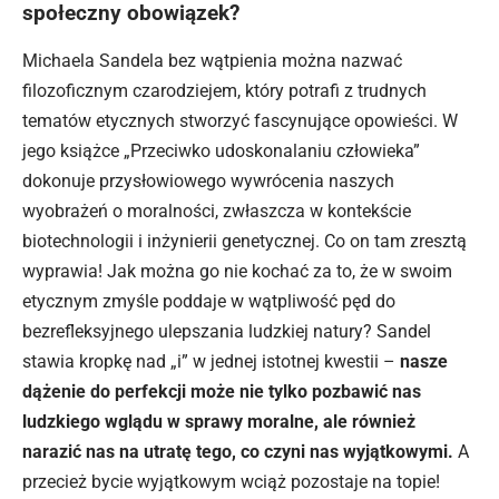
społeczny obowiązek?
Michaela Sandela bez wątpienia można nazwać
filozoficznym czarodziejem, który potrafi z trudnych
tematów etycznych stworzyć fascynujące opowieści. W
jego książce „Przeciwko udoskonalaniu człowieka”
dokonuje przysłowiowego wywrócenia naszych
wyobrażeń o moralności, zwłaszcza w kontekście
biotechnologii i inżynierii genetycznej. Co on tam zresztą
wyprawia! Jak można go nie kochać za to, że w swoim
etycznym zmyśle poddaje w wątpliwość pęd do
bezrefleksyjnego ulepszania ludzkiej natury? Sandel
stawia kropkę nad „i” w jednej istotnej kwestii –
nasze
dążenie do perfekcji może nie tylko pozbawić nas
ludzkiego wglądu w sprawy moralne, ale również
narazić nas na utratę tego, co czyni nas wyjątkowymi.
A
przecież bycie wyjątkowym wciąż pozostaje na topie!