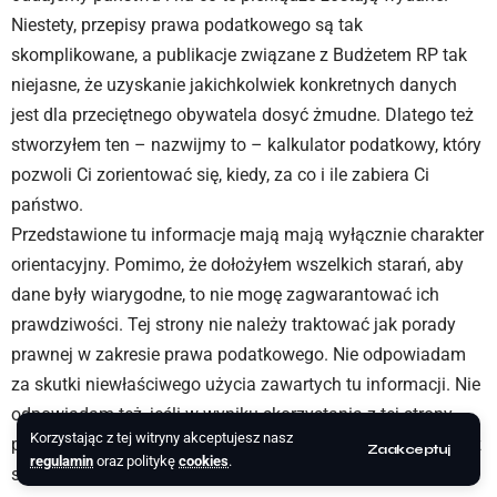
Niestety, przepisy prawa podatkowego są tak
skomplikowane, a publikacje związane z Budżetem RP tak
niejasne, że uzyskanie jakichkolwiek konkretnych danych
jest dla przeciętnego obywatela dosyć żmudne. Dlatego też
stworzyłem ten – nazwijmy to – kalkulator podatkowy, który
pozwoli Ci zorientować się, kiedy, za co i ile zabiera Ci
państwo.
Przedstawione tu informacje mają mają wyłącznie charakter
orientacyjny. Pomimo, że dołożyłem wszelkich starań, aby
dane były wiarygodne, to nie mogę zagwarantować ich
prawdziwości. Tej strony nie należy traktować jak porady
prawnej w zakresie prawa podatkowego. Nie odpowiadam
za skutki niewłaściwego użycia zawartych tu informacji. Nie
odpowiadam też, jeśli w wyniku skorzystania z tej strony
Korzystając z tej witryny akceptujesz nasz
postanowisz przeprowadzić się na Madagaskar i zostaniesz
Zaakceptuj
regulamin
oraz politykę
cookies
.
sfagocytowany przez dzikiego słonia z serem zamiast