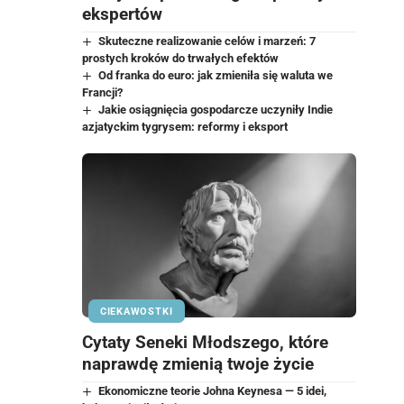
ekspertów
Skuteczne realizowanie celów i marzeń: 7
prostych kroków do trwałych efektów
Od franka do euro: jak zmieniła się waluta we
Francji?
Jakie osiągnięcia gospodarcze uczyniły Indie
azjatyckim tygrysem: reformy i eksport
CIEKAWOSTKI
Cytaty Seneki Młodszego, które
naprawdę zmienią twoje życie
Ekonomiczne teorie Johna Keynesa — 5 idei,