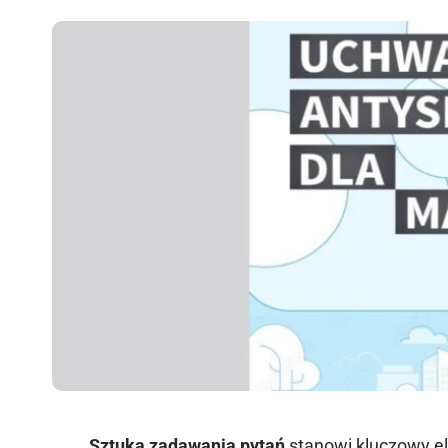
Sztuka zadawania pytań
stanowi kluczowy e