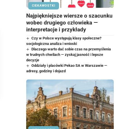
CIEKAWOSTKI
Najpiękniejsze wiersze o szacunku
wobec drugiego człowieka —
interpretacje i przykłady
Czy w Polsce występują klasy społeczne?
socjologiczna analiza i wnioski
Dlaczego warto dać sobie czas na przemyślenia
w trudnych chwilach — zyskaj jasność i lepsze
decyzje
Oddziały i placówki Pekao SA w Warszawie —
adresy, godziny i dojazd