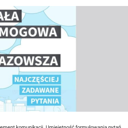
lement komunikacji. Umiejętność formułowania pytań