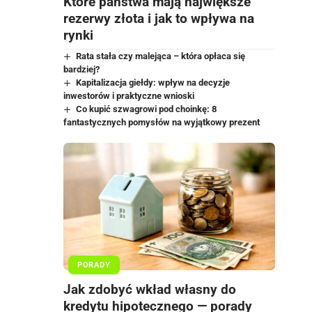
Które państwa mają największe
rezerwy złota i jak to wpływa na
rynki
Rata stała czy malejąca – która opłaca się
bardziej?
Kapitalizacja giełdy: wpływ na decyzje
inwestorów i praktyczne wnioski
Co kupić szwagrowi pod choinkę: 8
fantastycznych pomysłów na wyjątkowy prezent
PORADY
Jak zdobyć wkład własny do
kredytu hipotecznego — porady