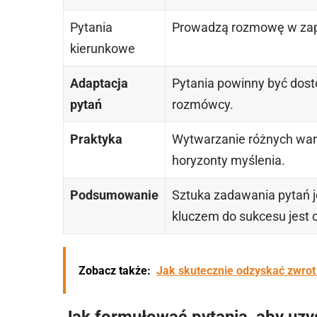
Pytania
Prowadzą rozmowę w zap
kierunkowe
Adaptacja
Pytania powinny być dos
pytań
rozmówcy.
Praktyka
Wytwarzanie różnych wari
horyzonty myślenia.
Podsumowanie
Sztuka zadawania pytań 
kluczem do sukcesu jest c
Zobacz także:
Jak skutecznie odzyskać zwrot 
Jak formułować pytania, aby uz