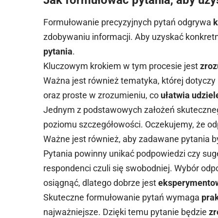
Formułowanie precyzyjnych pytań odgrywa
k
zdobywaniu informacji. Aby uzyskać konkret
pytania
.
Kluczowym krokiem w tym procesie jest
zroz
Ważna jest również tematyka, której dotyczy
oraz proste w zrozumieniu, co
ułatwia udziel
Jednym z podstawowych założeń skutecznego
poziomu szczegółowości. Oczekujemy, że o
Ważne jest również, aby zadawane pytania b
Pytania powinny unikać podpowiedzi czy sug
respondenci czuli się swobodniej. Wybór odpo
osiągnąć, dlatego dobrze jest
eksperymentow
Skuteczne formułowanie pytań wymaga
pra
najważniejsze. Dzięki temu pytanie będzie
zr