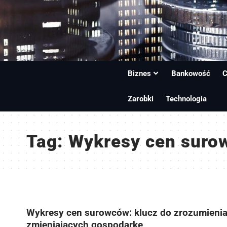
Biznes
Bankowość
C
Zarobki
Technologia
Tag:
Wykresy cen suro
Wykresy cen surowców: klucz do zrozumieni
zmieniających gospodarkę