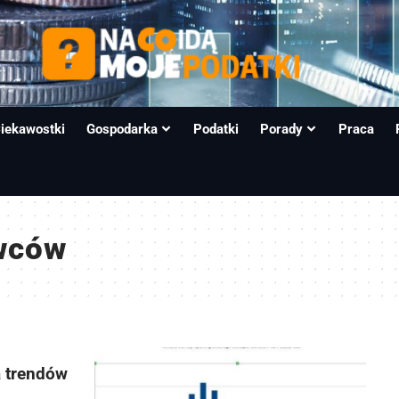
iekawostki
Gospodarka
Podatki
Porady
Praca
wców
a trendów