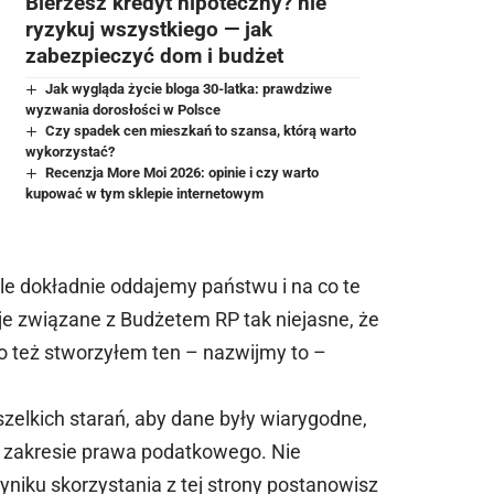
Bierzesz kredyt hipoteczny? nie
ryzykuj wszystkiego — jak
zabezpieczyć dom i budżet
Jak wygląda życie bloga 30-latka: prawdziwe
wyzwania dorosłości w Polsce
Czy spadek cen mieszkań to szansa, którą warto
wykorzystać?
Recenzja More Moi 2026: opinie i czy warto
kupować w tym sklepie internetowym
le dokładnie oddajemy państwu i na co te
je związane z Budżetem RP tak niejasne, że
o też stworzyłem ten – nazwijmy to –
zelkich starań, aby dane były wiarygodne,
w zakresie prawa podatkowego. Nie
niku skorzystania z tej strony postanowisz