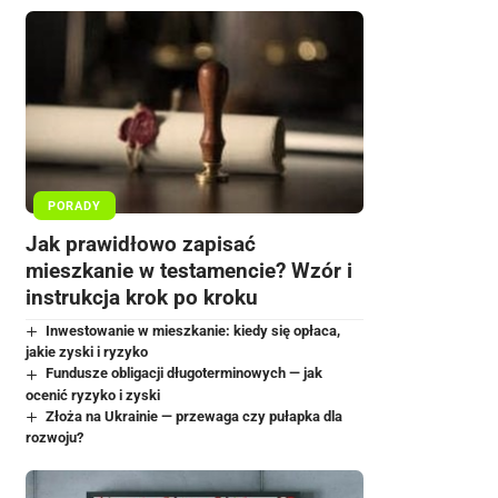
PORADY
Jak prawidłowo zapisać
mieszkanie w testamencie? Wzór i
instrukcja krok po kroku
Inwestowanie w mieszkanie: kiedy się opłaca,
jakie zyski i ryzyko
Fundusze obligacji długoterminowych — jak
ocenić ryzyko i zyski
Złoża na Ukrainie — przewaga czy pułapka dla
rozwoju?