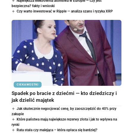
Największa elektrownia atomowa w Europie — czy jest
bezpieczna? fakty i wnioski
Czy warto inwestować w Ripple — analiza szans i ryzyka XRP
CIEKAWOSTKI
Spadek po bracie z dziećmi — kto dziedziczy i
jak dzielić majątek
Jak skutecznie negocjować cenę, by zaoszczędzić do 40% przy
zakupie
Które państwa mają największe rezerwy złota i jak to wpływa na
rynki
Rata stała czy malejąca – która opłaca się bardziej?