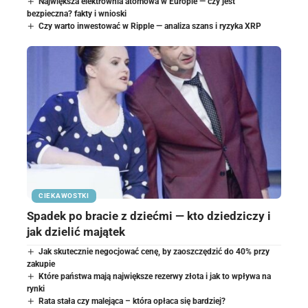
Największa elektrownia atomowa w Europie — czy jest
bezpieczna? fakty i wnioski
Czy warto inwestować w Ripple — analiza szans i ryzyka XRP
CIEKAWOSTKI
Spadek po bracie z dziećmi — kto dziedziczy i
jak dzielić majątek
Jak skutecznie negocjować cenę, by zaoszczędzić do 40% przy
zakupie
Które państwa mają największe rezerwy złota i jak to wpływa na
rynki
Rata stała czy malejąca – która opłaca się bardziej?