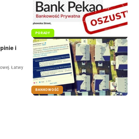
PORADY
inie i
sowej. Łatwy
BANKOWOŚĆ