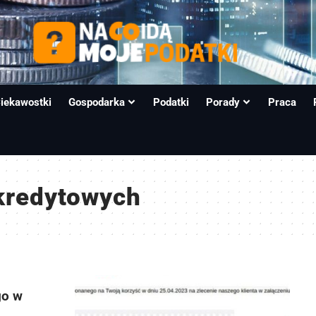
iekawostki
Gospodarka
Podatki
Porady
Praca
kredytowych
go w