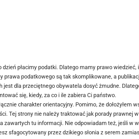
o dzień płacimy podatki. Dlatego mamy prawo wiedzieć, i
isy prawa podatkowego są tak skomplikowane, a publikac
h jest dla przeciętnego obywatela dosyć żmudne. Dlateg
tować się, kiedy, za co i ile zabiera Ci państwo.
ącznie charakter orientacyjny. Pomimo, że dołożyłem ws
i. Tej strony nie należy traktować jak porady prawnej 
zawartych tu informacji. Nie odpowiadam też, jeśli w wy
esz sfagocytowany przez dzikiego słonia z serem zamias