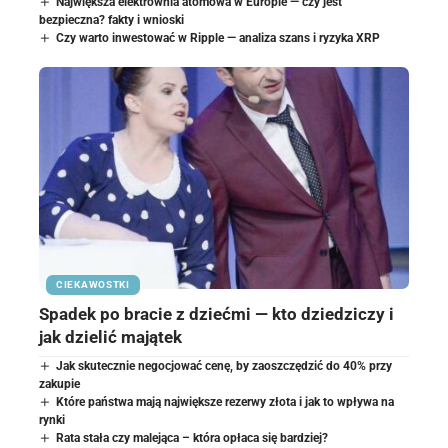
Największa elektrownia atomowa w Europie — czy jest
bezpieczna? fakty i wnioski
Czy warto inwestować w Ripple — analiza szans i ryzyka XRP
CIEKAWOSTKI
Spadek po bracie z dziećmi — kto dziedziczy i
jak dzielić majątek
Jak skutecznie negocjować cenę, by zaoszczędzić do 40% przy
zakupie
Które państwa mają największe rezerwy złota i jak to wpływa na
rynki
Rata stała czy malejąca – która opłaca się bardziej?