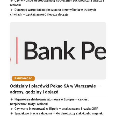
Czy w Polsce występują klasy społeczne? socjologiczna analiza i
wnioski
Dlaczego warto dać sobie czas na przemyślenia w trudnych
chwilach — zyskaj jasność i lepsze decyzje
BANKOWOŚĆ
Oddziały i placówki Pekao SA w Warszawie —
adresy, godziny i dojazd
Największa elektrownia atomowa w Europie — czy jest
bezpieczna? fakty i wnioski
Czy warto inwestować w Ripple — analiza szans i ryzyka XRP
Spadek po bracie z dziećmi — kto dziedziczy i jak dzielić majątek