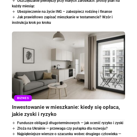
Oszczędzanie pieniędzy przy małych zarobkach: prosty plan na
każdy miesiąc
Ubezpieczenie na życie ING – zabezpiecz rodzinę i finanse
Jak prawidłowo zapisać mieszkanie w testamencie? Wzór i
instrukcja krok po kroku
BIZNES
Inwestowanie w mieszkanie: kiedy się opłaca,
jakie zyski i ryzyko
Fundusze obligacji długoterminowych — jak ocenić ryzyko i zyski
Złoża na Ukrainie — przewaga czy pułapka dla rozwoju?
Najpiękniejsze wiersze o szacunku wobec drugiego człowieka —