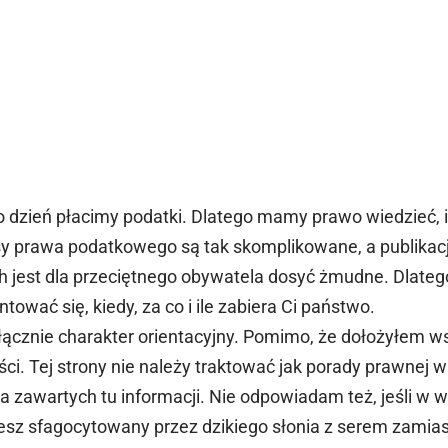
o dzień płacimy podatki. Dlatego mamy prawo wiedzieć, i
isy prawa podatkowego są tak skomplikowane, a publikac
h jest dla przeciętnego obywatela dosyć żmudne. Dlateg
tować się, kiedy, za co i ile zabiera Ci państwo.
ącznie charakter orientacyjny. Pomimo, że dołożyłem ws
i. Tej strony nie należy traktować jak porady prawnej 
zawartych tu informacji. Nie odpowiadam też, jeśli w wy
esz sfagocytowany przez dzikiego słonia z serem zamias