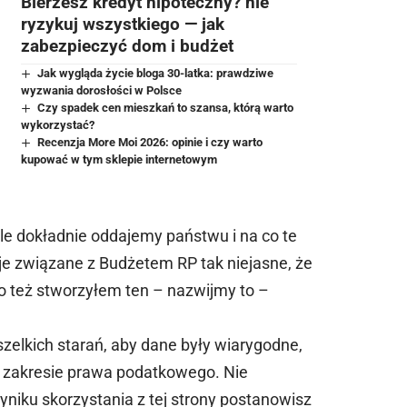
Bierzesz kredyt hipoteczny? nie
ryzykuj wszystkiego — jak
zabezpieczyć dom i budżet
Jak wygląda życie bloga 30-latka: prawdziwe
wyzwania dorosłości w Polsce
Czy spadek cen mieszkań to szansa, którą warto
wykorzystać?
Recenzja More Moi 2026: opinie i czy warto
kupować w tym sklepie internetowym
le dokładnie oddajemy państwu i na co te
je związane z Budżetem RP tak niejasne, że
o też stworzyłem ten – nazwijmy to –
zelkich starań, aby dane były wiarygodne,
w zakresie prawa podatkowego. Nie
niku skorzystania z tej strony postanowisz