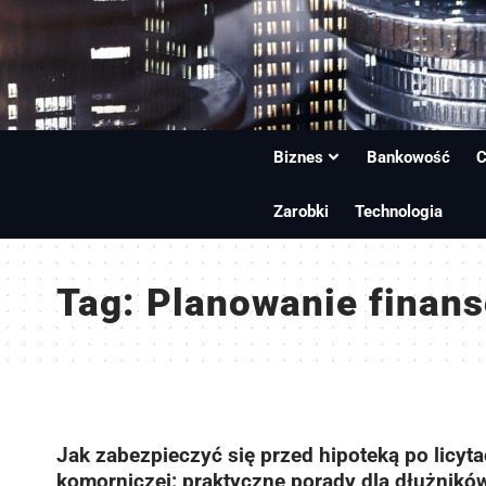
Biznes
Bankowość
C
Zarobki
Technologia
Tag:
Planowanie finan
Jak zabezpieczyć się przed hipoteką po licyta
komorniczej: praktyczne porady dla dłużnikó