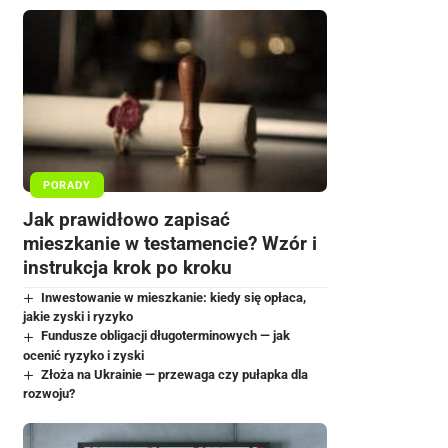
PORADY
Jak prawidłowo zapisać
mieszkanie w testamencie? Wzór i
instrukcja krok po kroku
Inwestowanie w mieszkanie: kiedy się opłaca,
jakie zyski i ryzyko
Fundusze obligacji długoterminowych — jak
ocenić ryzyko i zyski
Złoża na Ukrainie — przewaga czy pułapka dla
rozwoju?