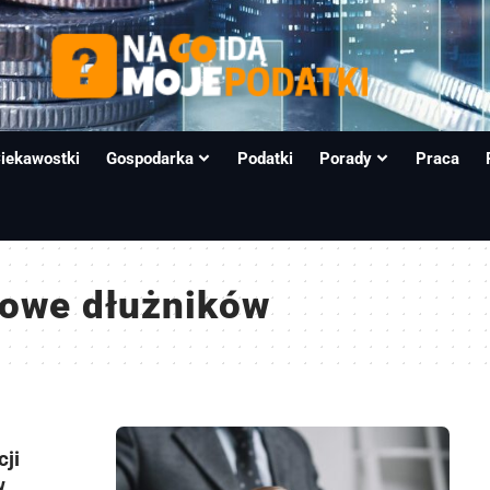
iekawostki
Gospodarka
Podatki
Porady
Praca
sowe dłużników
cji
w