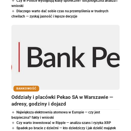
Czy w Polsce występują klasy społeczne? socjologiczna analiza i
wnioski
Dlaczego warto dać sobie czas na przemyślenia w trudnych
chwilach — zyskaj jasność i lepsze decyzje
BANKOWOŚĆ
Oddziały i placówki Pekao SA w Warszawie —
adresy, godziny i dojazd
Największa elektrownia atomowa w Europie — czy jest
bezpieczna? fakty i wnioski
Czy warto inwestować w Ripple — analiza szans i ryzyka XRP
Spadek po bracie z dziećmi — kto dziedziczy i jak dzielić majątek