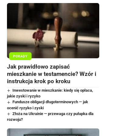
PORADY
Jak prawidłowo zapisać
mieszkanie w testamencie? Wzór i
instrukcja krok po kroku
Inwestowanie w mieszkanie: kiedy się opłaca,
jakie zyski i ryzyko
Fundusze obligacji długoterminowych — jak
ocenić ryzyko i zyski
Złoża na Ukrainie — przewaga czy pułapka dla
rozwoju?