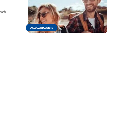
tych
OSZCZĘDZANIE