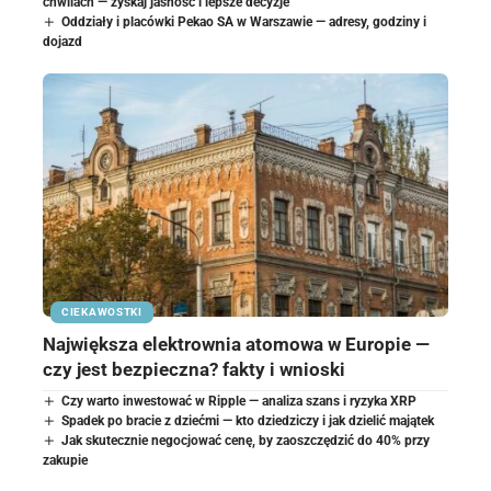
chwilach — zyskaj jasność i lepsze decyzje
Oddziały i placówki Pekao SA w Warszawie — adresy, godziny i
dojazd
CIEKAWOSTKI
Największa elektrownia atomowa w Europie —
czy jest bezpieczna? fakty i wnioski
Czy warto inwestować w Ripple — analiza szans i ryzyka XRP
Spadek po bracie z dziećmi — kto dziedziczy i jak dzielić majątek
Jak skutecznie negocjować cenę, by zaoszczędzić do 40% przy
zakupie