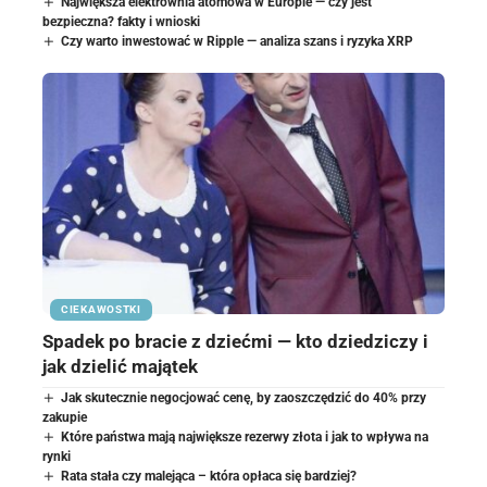
Największa elektrownia atomowa w Europie — czy jest
bezpieczna? fakty i wnioski
Czy warto inwestować w Ripple — analiza szans i ryzyka XRP
CIEKAWOSTKI
Spadek po bracie z dziećmi — kto dziedziczy i
jak dzielić majątek
Jak skutecznie negocjować cenę, by zaoszczędzić do 40% przy
zakupie
Które państwa mają największe rezerwy złota i jak to wpływa na
rynki
Rata stała czy malejąca – która opłaca się bardziej?