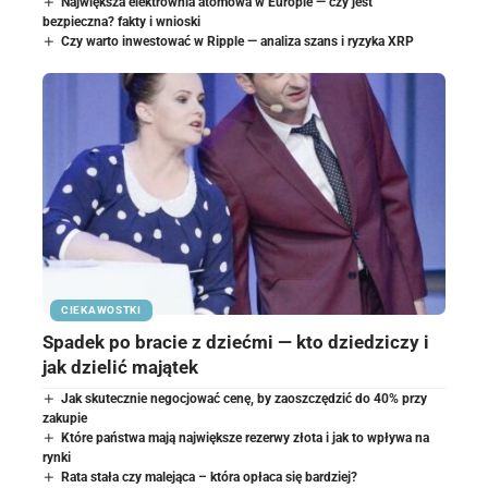
Największa elektrownia atomowa w Europie — czy jest
bezpieczna? fakty i wnioski
Czy warto inwestować w Ripple — analiza szans i ryzyka XRP
CIEKAWOSTKI
Spadek po bracie z dziećmi — kto dziedziczy i
jak dzielić majątek
Jak skutecznie negocjować cenę, by zaoszczędzić do 40% przy
zakupie
Które państwa mają największe rezerwy złota i jak to wpływa na
rynki
Rata stała czy malejąca – która opłaca się bardziej?