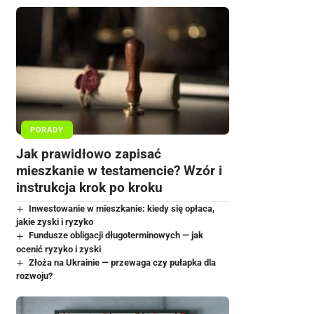
PORADY
Jak prawidłowo zapisać
mieszkanie w testamencie? Wzór i
instrukcja krok po kroku
Inwestowanie w mieszkanie: kiedy się opłaca,
jakie zyski i ryzyko
Fundusze obligacji długoterminowych — jak
ocenić ryzyko i zyski
Złoża na Ukrainie — przewaga czy pułapka dla
rozwoju?