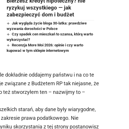
Bierzesz kredyt hipoteczny? nie
ryzykuj wszystkiego — jak
zabezpieczyć dom i budżet
Jak wygląda życie bloga 30-latka: prawdziwe
wyzwania dorosłości w Polsce
Czy spadek cen mieszkań to szansa, którą warto
wykorzystać?
Recenzja More Moi 2026: opinie i czy warto
kupować w tym sklepie internetowym
le dokładnie oddajemy państwu i na co te
je związane z Budżetem RP tak niejasne, że
o też stworzyłem ten – nazwijmy to –
zelkich starań, aby dane były wiarygodne,
w zakresie prawa podatkowego. Nie
niku skorzystania z tej strony postanowisz