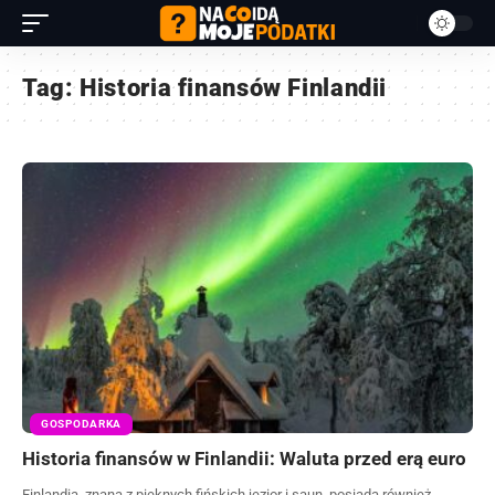
Tag:
Historia finansów Finlandii
GOSPODARKA
Historia finansów w Finlandii: Waluta przed erą euro
Finlandia, znana z pięknych fińskich jezior i saun, posiada również