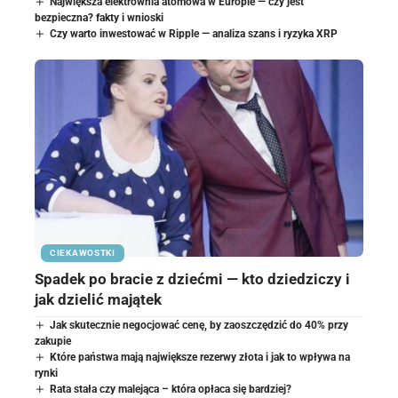
Największa elektrownia atomowa w Europie — czy jest
bezpieczna? fakty i wnioski
Czy warto inwestować w Ripple — analiza szans i ryzyka XRP
CIEKAWOSTKI
Spadek po bracie z dziećmi — kto dziedziczy i
jak dzielić majątek
Jak skutecznie negocjować cenę, by zaoszczędzić do 40% przy
zakupie
Które państwa mają największe rezerwy złota i jak to wpływa na
rynki
Rata stała czy malejąca – która opłaca się bardziej?