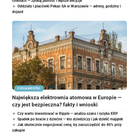
chwilach — zyskaj jasność i lepsze decyzje
Oddziały i placówki Pekao SA w Warszawie — adresy, godziny i
dojazd
CIEKAWOSTKI
Największa elektrownia atomowa w Europie —
czy jest bezpieczna? fakty i wnioski
Czy warto inwestować w Ripple — analiza szans i ryzyka XRP
Spadek po bracie z dziećmi — kto dziedziczy i jak dzielić majątek
Jak skutecznie negocjować cenę, by zaoszczędzić do 40% przy
zakupie