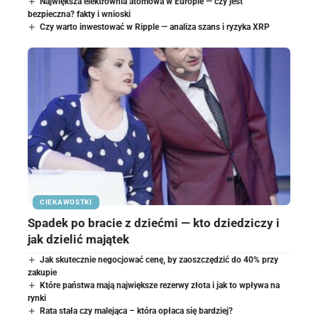
Największa elektrownia atomowa w Europie — czy jest
bezpieczna? fakty i wnioski
Czy warto inwestować w Ripple — analiza szans i ryzyka XRP
CIEKAWOSTKI
Spadek po bracie z dziećmi — kto dziedziczy i
jak dzielić majątek
Jak skutecznie negocjować cenę, by zaoszczędzić do 40% przy
zakupie
Które państwa mają największe rezerwy złota i jak to wpływa na
rynki
Rata stała czy malejąca – która opłaca się bardziej?