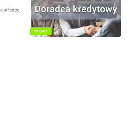
o tańca ze
PORADY