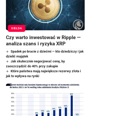
GIEŁDA
Czy warto inwestować w Ripple —
analiza szans i ryzyka XRP
Spadek po bracie z dziećmi — kto dziedziczy i jak
dzielić majątek
Jak skutecznie negocjować cenę, by
zaoszczędzić do 40% przy zakupie
Które państwa mają największe rezerwy złota i
jak to wpływa na rynki