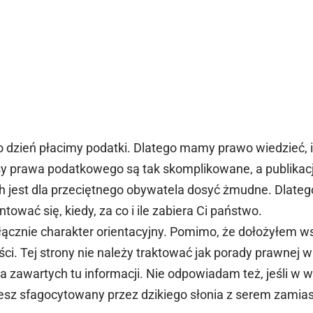
o dzień płacimy podatki. Dlatego mamy prawo wiedzieć, i
isy prawa podatkowego są tak skomplikowane, a publikac
h jest dla przeciętnego obywatela dosyć żmudne. Dlateg
tować się, kiedy, za co i ile zabiera Ci państwo.
ącznie charakter orientacyjny. Pomimo, że dołożyłem ws
i. Tej strony nie należy traktować jak porady prawnej 
zawartych tu informacji. Nie odpowiadam też, jeśli w wy
esz sfagocytowany przez dzikiego słonia z serem zamias