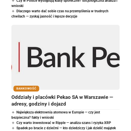
Czy w Polsce występują klasy społeczne? socjologiczna analiza i
wnioski
Dlaczego warto dać sobie czas na przemyślenia w trudnych
chwilach — zyskaj jasność i lepsze decyzje
BANKOWOŚĆ
Oddziały i placówki Pekao SA w Warszawie —
adresy, godziny i dojazd
Największa elektrownia atomowa w Europie — czy jest
bezpieczna? fakty i wnioski
Czy warto inwestować w Ripple — analiza szans i ryzyka XRP
Spadek po bracie z dziećmi — kto dziedziczy i jak dzielić majątek