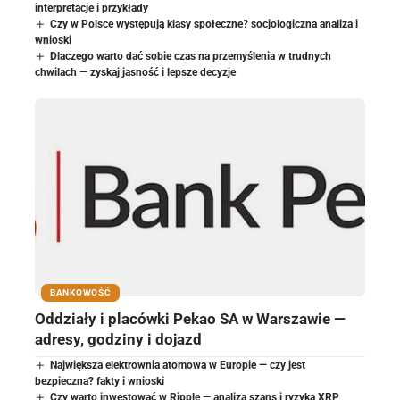
interpretacje i przykłady
Czy w Polsce występują klasy społeczne? socjologiczna analiza i
wnioski
Dlaczego warto dać sobie czas na przemyślenia w trudnych
chwilach — zyskaj jasność i lepsze decyzje
BANKOWOŚĆ
Oddziały i placówki Pekao SA w Warszawie —
adresy, godziny i dojazd
Największa elektrownia atomowa w Europie — czy jest
bezpieczna? fakty i wnioski
Czy warto inwestować w Ripple — analiza szans i ryzyka XRP