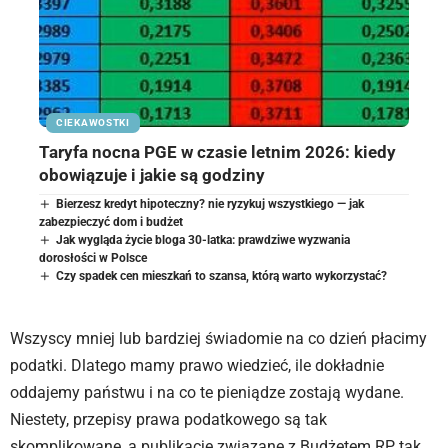
CIEKAWOSTKI
Taryfa nocna PGE w czasie letnim 2026: kiedy
obowiązuje i jakie są godziny
Bierzesz kredyt hipoteczny? nie ryzykuj wszystkiego — jak
zabezpieczyć dom i budżet
Jak wygląda życie bloga 30-latka: prawdziwe wyzwania
dorosłości w Polsce
Czy spadek cen mieszkań to szansa, którą warto wykorzystać?
Wszyscy mniej lub bardziej świadomie na co dzień płacimy
podatki. Dlatego mamy prawo wiedzieć, ile dokładnie
oddajemy państwu i na co te pieniądze zostają wydane.
Niestety, przepisy prawa podatkowego są tak
skomplikowane, a publikacje związane z Budżetem RP tak