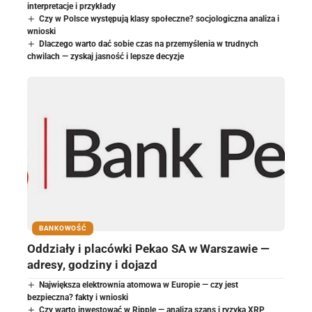
interpretacje i przykłady
Czy w Polsce występują klasy społeczne? socjologiczna analiza i
wnioski
Dlaczego warto dać sobie czas na przemyślenia w trudnych
chwilach — zyskaj jasność i lepsze decyzje
BANKOWOŚĆ
Oddziały i placówki Pekao SA w Warszawie —
adresy, godziny i dojazd
Największa elektrownia atomowa w Europie — czy jest
bezpieczna? fakty i wnioski
Czy warto inwestować w Ripple — analiza szans i ryzyka XRP