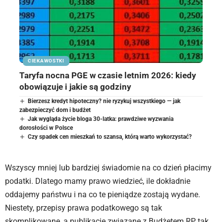
CIEKAWOSTKI
Taryfa nocna PGE w czasie letnim 2026: kiedy
obowiązuje i jakie są godziny
Bierzesz kredyt hipoteczny? nie ryzykuj wszystkiego — jak
zabezpieczyć dom i budżet
Jak wygląda życie bloga 30-latka: prawdziwe wyzwania
dorosłości w Polsce
Czy spadek cen mieszkań to szansa, którą warto wykorzystać?
Wszyscy mniej lub bardziej świadomie na co dzień płacimy
podatki. Dlatego mamy prawo wiedzieć, ile dokładnie
oddajemy państwu i na co te pieniądze zostają wydane.
Niestety, przepisy prawa podatkowego są tak
skomplikowane, a publikacje związane z Budżetem RP tak