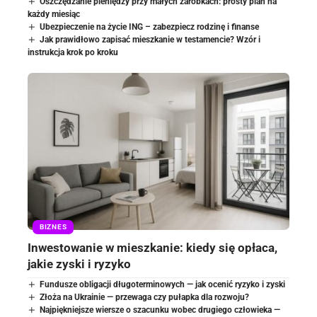
Oszczędzanie pieniędzy przy małych zarobkach: prosty plan na
każdy miesiąc
Ubezpieczenie na życie ING – zabezpiecz rodzinę i finanse
Jak prawidłowo zapisać mieszkanie w testamencie? Wzór i
instrukcja krok po kroku
BIZNES
Inwestowanie w mieszkanie: kiedy się opłaca,
jakie zyski i ryzyko
Fundusze obligacji długoterminowych — jak ocenić ryzyko i zyski
Złoża na Ukrainie — przewaga czy pułapka dla rozwoju?
Najpiękniejsze wiersze o szacunku wobec drugiego człowieka —