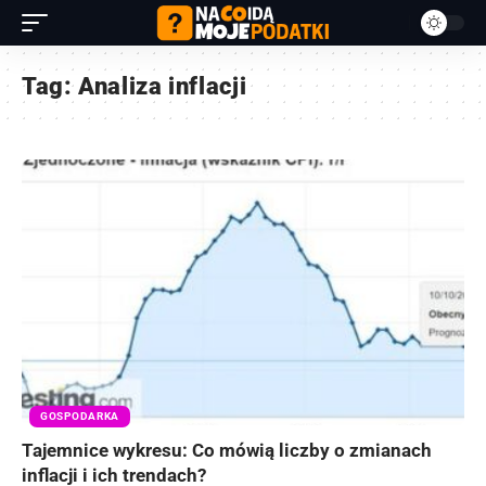
Tag:
Analiza inflacji
GOSPODARKA
Tajemnice wykresu: Co mówią liczby o zmianach
inflacji i ich trendach?