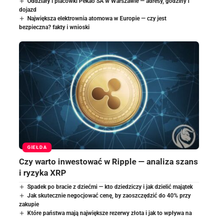
Oddziały i placówki Pekao SA w Warszawie — adresy, godziny i
dojazd
Największa elektrownia atomowa w Europie — czy jest
bezpieczna? fakty i wnioski
GIEŁDA
Czy warto inwestować w Ripple — analiza szans
i ryzyka XRP
Spadek po bracie z dziećmi — kto dziedziczy i jak dzielić majątek
Jak skutecznie negocjować cenę, by zaoszczędzić do 40% przy
zakupie
Które państwa mają największe rezerwy złota i jak to wpływa na