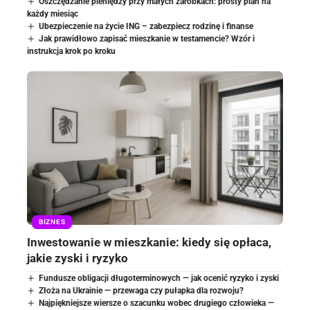
Oszczędzanie pieniędzy przy małych zarobkach: prosty plan na
każdy miesiąc
Ubezpieczenie na życie ING – zabezpiecz rodzinę i finanse
Jak prawidłowo zapisać mieszkanie w testamencie? Wzór i
instrukcja krok po kroku
BIZNES
Inwestowanie w mieszkanie: kiedy się opłaca,
jakie zyski i ryzyko
Fundusze obligacji długoterminowych — jak ocenić ryzyko i zyski
Złoża na Ukrainie — przewaga czy pułapka dla rozwoju?
Najpiękniejsze wiersze o szacunku wobec drugiego człowieka —