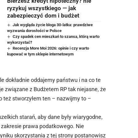
Bierzesz kredyt hipoteczny? nie
ryzykuj wszystkiego — jak
zabezpieczyć dom i budżet
Jak wygląda życie bloga 30-latka: prawdziwe
wyzwania dorosłości w Polsce
Czy spadek cen mieszkań to szansa, którą warto
wykorzystać?
Recenzja More Moi 2026: opinie i czy warto
kupować w tym sklepie internetowym
le dokładnie oddajemy państwu i na co te
je związane z Budżetem RP tak niejasne, że
o też stworzyłem ten – nazwijmy to –
zelkich starań, aby dane były wiarygodne,
w zakresie prawa podatkowego. Nie
niku skorzystania z tej strony postanowisz