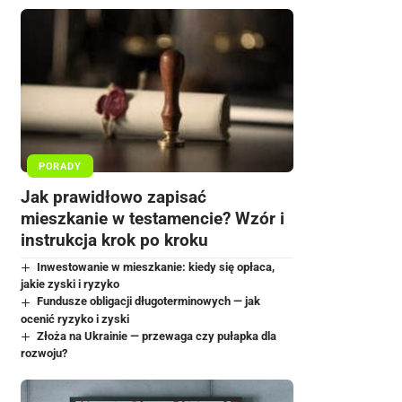
PORADY
Jak prawidłowo zapisać
mieszkanie w testamencie? Wzór i
instrukcja krok po kroku
Inwestowanie w mieszkanie: kiedy się opłaca,
jakie zyski i ryzyko
Fundusze obligacji długoterminowych — jak
ocenić ryzyko i zyski
Złoża na Ukrainie — przewaga czy pułapka dla
rozwoju?