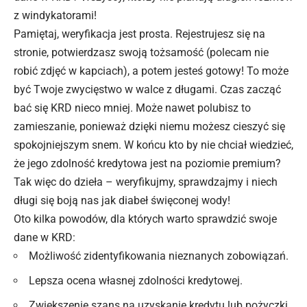
z windykatorami!
Pamiętaj, weryfikacja jest prosta. Rejestrujesz się na
stronie, potwierdzasz swoją tożsamość (polecam nie
robić zdjęć w kapciach), a potem jesteś gotowy! To może
być Twoje zwycięstwo w walce z długami. Czas zacząć
bać się
KRD
nieco mniej. Może nawet polubisz to
zamieszanie, ponieważ dzięki niemu możesz cieszyć się
spokojniejszym snem. W końcu kto by nie chciał wiedzieć,
że jego zdolność kredytowa jest na poziomie premium?
Tak więc do dzieła – weryfikujmy, sprawdzajmy i niech
długi się boją nas jak diabeł święconej wody!
Oto kilka powodów, dla których warto sprawdzić swoje
dane w KRD:
Możliwość zidentyfikowania nieznanych zobowiązań.
Lepsza ocena własnej zdolności kredytowej.
Zwiększenie szans na uzyskanie kredytu lub pożyczki.