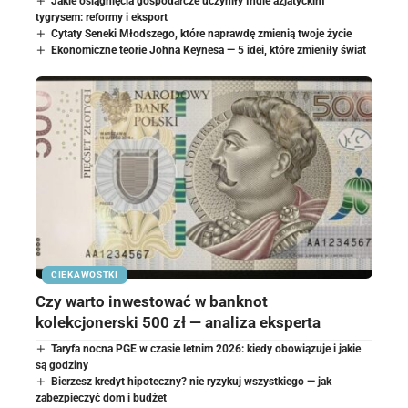
Jakie osiągnięcia gospodarcze uczyniły Indie azjatyckim
tygrysem: reformy i eksport
Cytaty Seneki Młodszego, które naprawdę zmienią twoje życie
Ekonomiczne teorie Johna Keynesa — 5 idei, które zmieniły świat
CIEKAWOSTKI
Czy warto inwestować w banknot
kolekcjonerski 500 zł — analiza eksperta
Taryfa nocna PGE w czasie letnim 2026: kiedy obowiązuje i jakie
są godziny
Bierzesz kredyt hipoteczny? nie ryzykuj wszystkiego — jak
zabezpieczyć dom i budżet