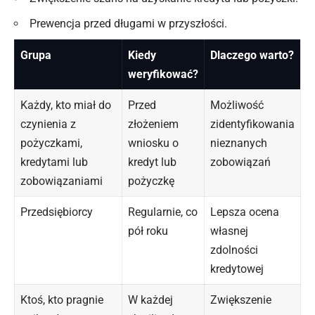
Prewencja przed długami w przyszłości.
Grupa
Kiedy
Dlaczego warto?
weryfikować?
Każdy, kto miał do
Przed
Możliwość
czynienia z
złożeniem
zidentyfikowania
pożyczkami,
wniosku o
nieznanych
kredytami lub
kredyt lub
zobowiązań
zobowiązaniami
pożyczkę
Przedsiębiorcy
Regularnie, co
Lepsza ocena
pół roku
własnej
zdolności
kredytowej
Ktoś, kto pragnie
W każdej
Zwiększenie