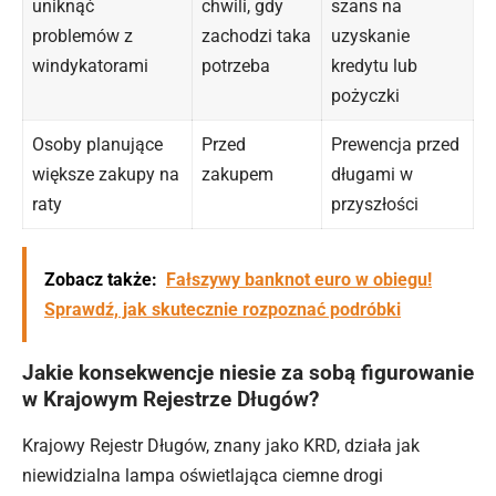
uniknąć
chwili, gdy
szans na
problemów z
zachodzi taka
uzyskanie
windykatorami
potrzeba
kredytu lub
pożyczki
Osoby planujące
Przed
Prewencja przed
większe zakupy na
zakupem
długami w
raty
przyszłości
Zobacz także:
Fałszywy banknot euro w obiegu!
Sprawdź, jak skutecznie rozpoznać podróbki
Jakie konsekwencje niesie za sobą figurowanie
w Krajowym Rejestrze Długów?
Krajowy Rejestr Długów, znany jako KRD, działa jak
niewidzialna lampa oświetlająca ciemne drogi