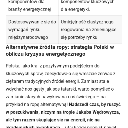
komponentów dla
komponentów kluczowych
branży energetycznej
dla energetyki.
Dostosowywanie się do
Umiejętność elastycznego
wymagań rynku
reagowania na zmieniające
międzynarodowego
się potrzeby rynku.
Alternatywne źródła ropy: strategia Polski w
obliczu kryzysu energetycznego
Polska, jako kraj z pozytywnym podejściem do
kluczowych spraw, zdecydowała się wreszcie zerwać z
ciężarem tradycyjnych źródeł energii. Zamiast stale
wdychać nox gęsty jak sos tatarski, warto pomyśleć o
zamianie starych nawyków na coś świeżego – na
przykład na ropę alternatywną!
Nadszedł czas, by ruszyć
w poszukiwania, niczym na tropie Jakuba Wędrowycza,
ale tym razem skupiając się na energii, nie na
akademickich awanturach.
Tutaj każdy pomysł, nawet