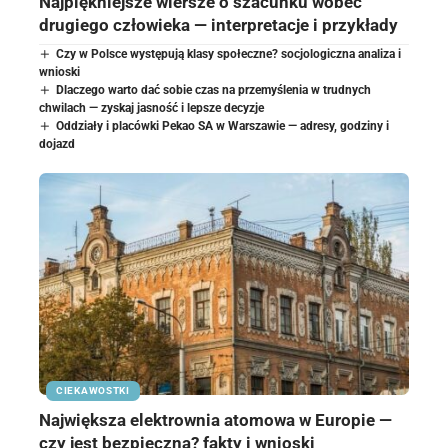
Najpiękniejsze wiersze o szacunku wobec
drugiego człowieka — interpretacje i przykłady
Czy w Polsce występują klasy społeczne? socjologiczna analiza i
wnioski
Dlaczego warto dać sobie czas na przemyślenia w trudnych
chwilach — zyskaj jasność i lepsze decyzje
Oddziały i placówki Pekao SA w Warszawie — adresy, godziny i
dojazd
CIEKAWOSTKI
Największa elektrownia atomowa w Europie —
czy jest bezpieczna? fakty i wnioski