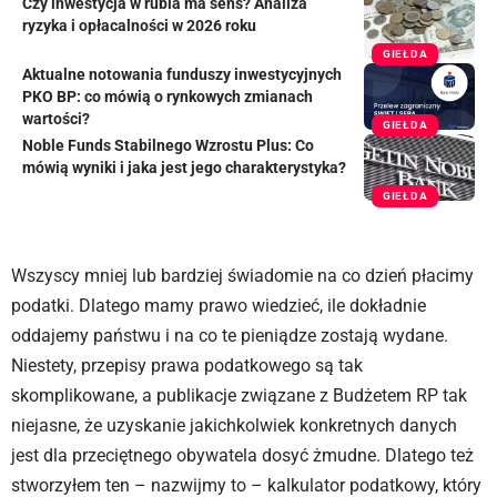
Czy inwestycja w rubla ma sens? Analiza
ryzyka i opłacalności w 2026 roku
GIEŁDA
Aktualne notowania funduszy inwestycyjnych
PKO BP: co mówią o rynkowych zmianach
wartości?
GIEŁDA
Noble Funds Stabilnego Wzrostu Plus: Co
mówią wyniki i jaka jest jego charakterystyka?
GIEŁDA
Wszyscy mniej lub bardziej świadomie na co dzień płacimy
podatki. Dlatego mamy prawo wiedzieć, ile dokładnie
oddajemy państwu i na co te pieniądze zostają wydane.
Niestety, przepisy prawa podatkowego są tak
skomplikowane, a publikacje związane z Budżetem RP tak
niejasne, że uzyskanie jakichkolwiek konkretnych danych
jest dla przeciętnego obywatela dosyć żmudne. Dlatego też
stworzyłem ten – nazwijmy to – kalkulator podatkowy, który