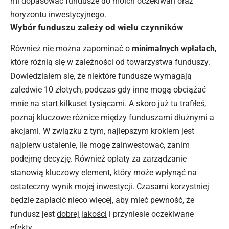
mi dopasować fundusze do moich oczekiwań oraz
horyzontu inwestycyjnego.
Wybór funduszu zależy od wielu czynników
Również nie można zapominać o
minimalnych wpłatach
,
które różnią się w zależności od towarzystwa funduszy.
Dowiedziałem się, że niektóre fundusze wymagają
zaledwie 10 złotych, podczas gdy inne mogą obciążać
mnie na start kilkuset tysiącami. A skoro już tu trafiłeś,
poznaj
kluczowe różnice między funduszami dłużnymi a
akcjami
. W związku z tym, najlepszym krokiem jest
najpierw ustalenie, ile mogę zainwestować, zanim
podejmę decyzję. Również opłaty za zarządzanie
stanowią kluczowy element, który może wpłynąć na
ostateczny wynik mojej inwestycji. Czasami korzystniej
będzie zapłacić nieco więcej, aby mieć pewność, że
fundusz jest
dobrej jakości
i przyniesie oczekiwane
efekty.