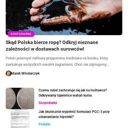
GOSPODARKA
Skąd Polska bierze ropę? Odkryj nieznane
zależności w dostawach surowców!
Polski przemysł naftowy przypomina średniaka na boisku, który
zaskakuje wszystkich swoimi zagraniami. Choć nie zajmujemy…
Marek Włodarczyk
Czemu rubel zachowuje się jak na huśtawce?
Odkrywamy tajemnice wahań kursu
Gospodarka
Jak skutecznie wypełnić formularz PCC-3 przy
ustanawianiu hipoteki?
Podatki