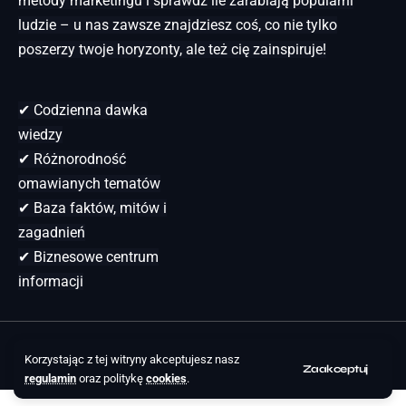
metody marketingu i sprawdź ile zarabiają popularni
ludzie – u nas zawsze znajdziesz coś, co nie tylko
poszerzy twoje horyzonty, ale też cię zainspiruje!
✔ Codzienna dawka
wiedzy
✔ Różnorodność
omawianych tematów
✔ Baza faktów, mitów i
zagadnień
✔ Biznesowe centrum
informacji
nacoidamojepodatki.pl © 2025 Wszystkie prawa
Korzystając z tej witryny akceptujesz nasz
Zaakceptuj
zastrzeżone.
regulamin
oraz politykę
cookies
.