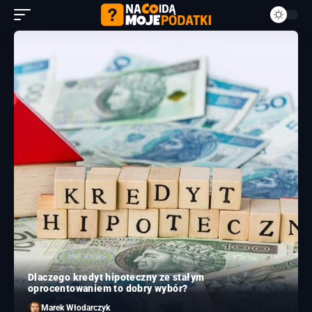
Dlaczego kredyt hipoteczny ze stałym
oprocentowaniem to dobry wybór?
Marek Włodarczyk