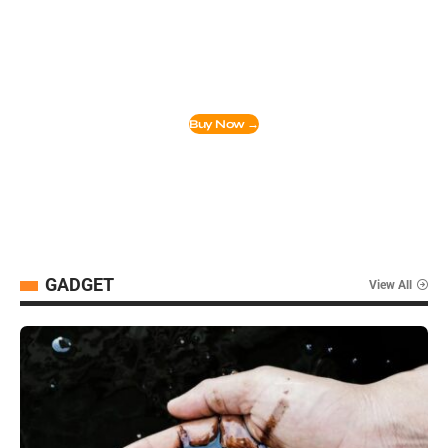
The Most Flexible WordPress Theme, Design
Anything & No Coding Knowledge Required.
Buy Now →
GADGET
View All