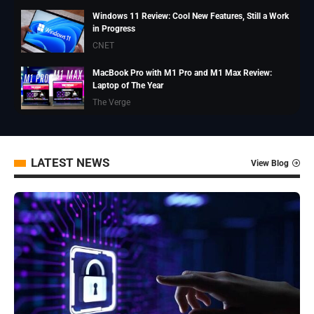
Windows 11 Review: Cool New Features, Still a Work
in Progress
CNET
MacBook Pro with M1 Pro and M1 Max Review:
Laptop of The Year
The Verge
Google Pixel 6 and 6 Pro Hands-on: Big Screens, Big
Ambitions, Small Price
The Verge
LATEST NEWS
View Blog