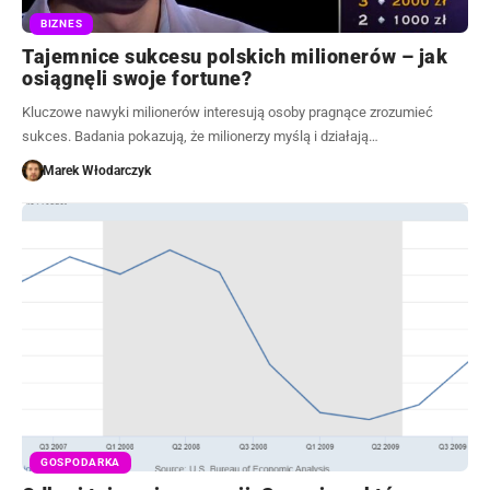
BIZNES
Tajemnice sukcesu polskich milionerów – jak
osiągnęli swoje fortune?
Kluczowe nawyki milionerów interesują osoby pragnące zrozumieć
sukces. Badania pokazują, że milionerzy myślą i działają…
Marek Włodarczyk
GOSPODARKA