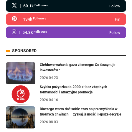
69.1k
Followers
Follow
134k
Followers
Pin
54.3k
Followers
Follow
SPONSORED
Giełdowe wahania gazu ziemnego: Co fascynuje
inwestorów?
2026-04-23
Szybka pożyczka do 2000 zł bez zbędnych
formalności i atrakcyjne promocje
2026-04-16
Dlaczego warto dać sobie czas na przemyślenia w
trudnych chwilach — zyskaj jasność i lepsze decyzje
2026-08-03