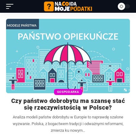
GOSPODARKA
Czy państwo dobrobytu ma szansę stać
się rzeczywistością w Polsce?
Analiza modeli państw dobrobytu w Europie to naprawdę szalone
wyzwanie. Polska, z bogactwem tradycji i odważnymi reformami,
zmierza ku nowym…