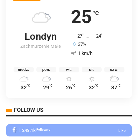
25
°C
Londyn
°
°
27
_
24
37%
Zachmurzenie Małe
1 km/h
niedz.
pon.
wt.
śr.
czw.
°C
°C
°C
°C
°C
32
29
26
32
37
FOLLOW US
248.1k
Followers
Like