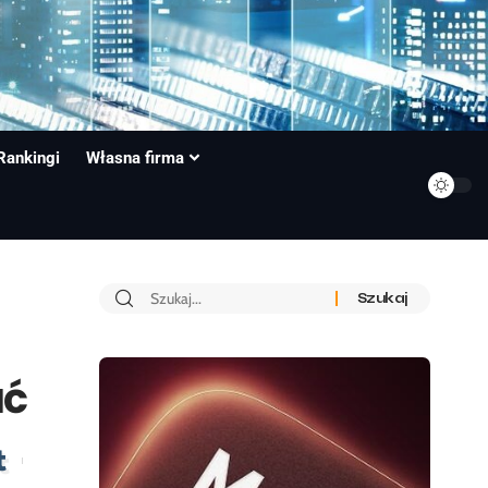
Rankingi
Własna firma
ać