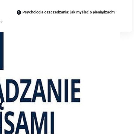
Psychologia oszczędzania: jak myśleć o pieniądzach?
ć?