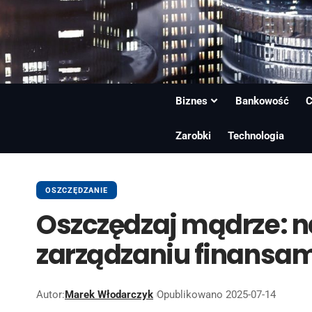
Biznes
Bankowość
C
Zarobki
Technologia
OSZCZĘDZANIE
Oszczędzaj mądrze: na
zarządzaniu finansam
Autor:
Marek Włodarczyk
Opublikowano 2025-07-14