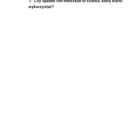
Czy spadek cen mieszkań to szansa, którą warto
wykorzystać?