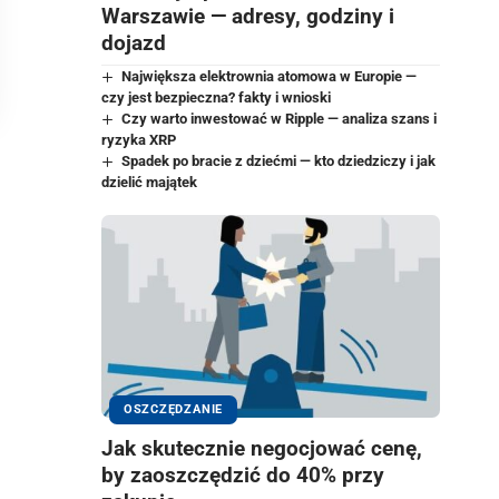
Warszawie — adresy, godziny i
dojazd
Największa elektrownia atomowa w Europie —
czy jest bezpieczna? fakty i wnioski
Czy warto inwestować w Ripple — analiza szans i
ryzyka XRP
Spadek po bracie z dziećmi — kto dziedziczy i jak
dzielić majątek
OSZCZĘDZANIE
Jak skutecznie negocjować cenę,
by zaoszczędzić do 40% przy