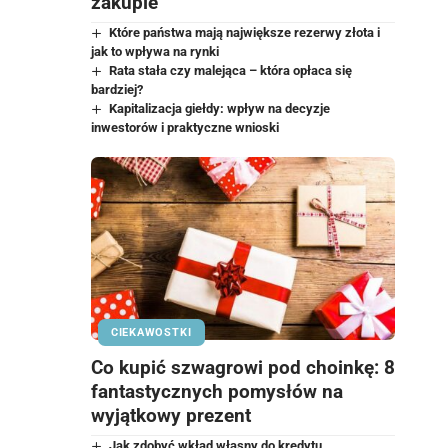
zakupie
Które państwa mają największe rezerwy złota i
jak to wpływa na rynki
Rata stała czy malejąca – która opłaca się
bardziej?
Kapitalizacja giełdy: wpływ na decyzje
inwestorów i praktyczne wnioski
CIEKAWOSTKI
Co kupić szwagrowi pod choinkę: 8
fantastycznych pomysłów na
wyjątkowy prezent
Jak zdobyć wkład własny do kredytu