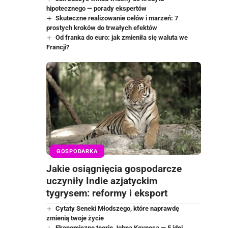
hipotecznego — porady ekspertów
Skuteczne realizowanie celów i marzeń: 7
prostych kroków do trwałych efektów
Od franka do euro: jak zmieniła się waluta we
Francji?
GOSPODARKA
Jakie osiągnięcia gospodarcze
uczyniły Indie azjatyckim
tygrysem: reformy i eksport
Cytaty Seneki Młodszego, które naprawdę
zmienią twoje życie
Ekonomiczne teorie Johna Keynesa — 5 idei,