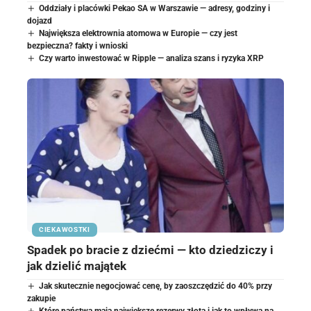
Oddziały i placówki Pekao SA w Warszawie — adresy, godziny i
dojazd
Największa elektrownia atomowa w Europie — czy jest
bezpieczna? fakty i wnioski
Czy warto inwestować w Ripple — analiza szans i ryzyka XRP
CIEKAWOSTKI
Spadek po bracie z dziećmi — kto dziedziczy i
jak dzielić majątek
Jak skutecznie negocjować cenę, by zaoszczędzić do 40% przy
zakupie
Które państwa mają największe rezerwy złota i jak to wpływa na