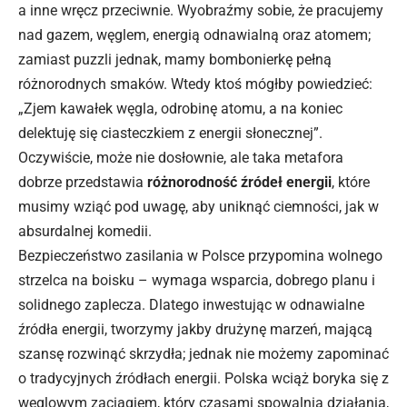
a inne wręcz przeciwnie. Wyobraźmy sobie, że pracujemy
nad gazem, węglem, energią odnawialną oraz atomem;
zamiast puzzli jednak, mamy bombonierkę pełną
różnorodnych smaków. Wtedy ktoś mógłby powiedzieć:
„Zjem kawałek węgla, odrobinę atomu, a na koniec
delektuję się ciasteczkiem z energii słonecznej”.
Oczywiście, może nie dosłownie, ale taka metafora
dobrze przedstawia
różnorodność źródeł energii
, które
musimy wziąć pod uwagę, aby uniknąć ciemności, jak w
absurdalnej komedii.
Bezpieczeństwo zasilania w Polsce przypomina wolnego
strzelca na boisku – wymaga wsparcia, dobrego planu i
solidnego zaplecza. Dlatego inwestując w odnawialne
źródła energii, tworzymy jakby drużynę marzeń, mającą
szansę rozwinąć skrzydła; jednak nie możemy zapominać
o tradycyjnych źródłach energii. Polska wciąż boryka się z
węglowym zaciągiem, który czasami spowalnia działania,