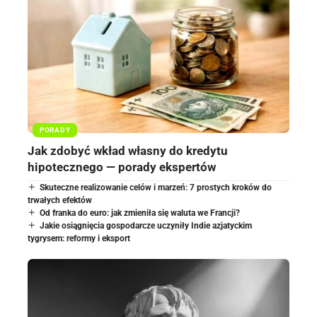
PORADY
Jak zdobyć wkład własny do kredytu
hipotecznego — porady ekspertów
Skuteczne realizowanie celów i marzeń: 7 prostych kroków do
trwałych efektów
Od franka do euro: jak zmieniła się waluta we Francji?
Jakie osiągnięcia gospodarcze uczyniły Indie azjatyckim
tygrysem: reformy i eksport