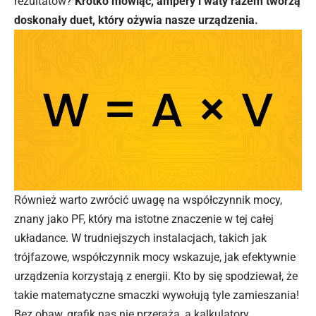
rezultatów?
Krótko mówiąc, ampery i waty razem tworzą
doskonały duet, który ożywia nasze urządzenia.
Również warto zwrócić uwagę na współczynnik mocy,
znany jako PF, który ma istotne znaczenie w tej całej
układance. W trudniejszych instalacjach, takich jak
trójfazowe, współczynnik mocy wskazuje, jak efektywnie
urządzenia korzystają z energii. Kto by się spodziewał, że
takie matematyczne smaczki wywołują tyle zamieszania!
Bez obaw, grafik nas nie przeraża, a kalkulatory