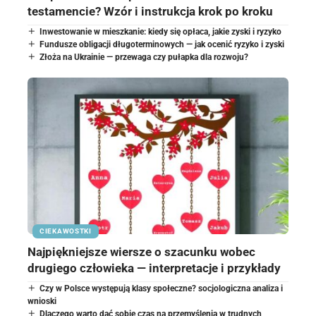
testamencie? Wzór i instrukcja krok po kroku
Inwestowanie w mieszkanie: kiedy się opłaca, jakie zyski i ryzyko
Fundusze obligacji długoterminowych — jak ocenić ryzyko i zyski
Złoża na Ukrainie — przewaga czy pułapka dla rozwoju?
CIEKAWOSTKI
Najpiękniejsze wiersze o szacunku wobec
drugiego człowieka — interpretacje i przykłady
Czy w Polsce występują klasy społeczne? socjologiczna analiza i
wnioski
Dlaczego warto dać sobie czas na przemyślenia w trudnych