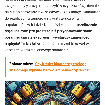
związane były z użyciem zeszytów czy ołówków, obecnie
da się przeprowadzić w zaledwie kilka kliknięć. Kalkulator
do przeliczania amperów na waty zyskuje na
popularności w tej dziedzinie! Dzięki niemu
przeliczenie
prądu na moc jest prostsze niż przygotowanie sobie
porannej kawy z ekspresu – wystarczy znajomość
napięcia!
To tak łatwe, że można to zrobić nawet w
kapciach w trakcie leniwego śniadania.
Zobacz także:
Czy kredyt hipoteczny twojego
znajomego wpłynie na twoje finanse? Sprawdź!