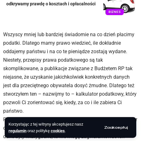
odkrywamy prawdę o kosztach i opłacalności
BIZNES
Wszyscy mniej lub bardziej świadomie na co dzień płacimy
podatki. Dlatego mamy prawo wiedzieć, ile dokładnie
oddajemy państwu i na co te pieniądze zostają wydane.
Niestety, przepisy prawa podatkowego są tak
skomplikowane, a publikacje związane z Budżetem RP tak
niejasne, że uzyskanie jakichkolwiek konkretnych danych
jest dla przeciętnego obywatela dosyć żmudne. Dlatego też
stworzyłem ten – nazwijmy to – kalkulator podatkowy, który
pozwoli Ci zorientować się, kiedy, za co i ile zabiera Ci
państwo.
Przedstawione tu informacje mają mają wyłącznie charakter
Korzystając z tej witryny akceptujesz nasz
orientacyjny. Pomimo, że dołożyłem wszelkich starań, aby
Zaakceptuj
regulamin
oraz politykę
cookies
.
dane były wiarygodne, to nie mogę zagwarantować ich