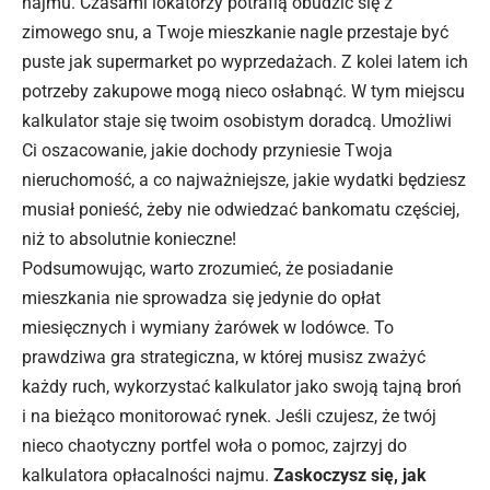
najmu
. Czasami lokatorzy potrafią obudzić się z
zimowego snu, a Twoje mieszkanie nagle przestaje być
puste jak supermarket po wyprzedażach. Z kolei latem ich
potrzeby zakupowe mogą nieco osłabnąć. W tym miejscu
kalkulator staje się twoim osobistym doradcą. Umożliwi
Ci oszacowanie, jakie dochody przyniesie Twoja
nieruchomość, a co najważniejsze, jakie wydatki będziesz
musiał ponieść, żeby nie odwiedzać bankomatu częściej,
niż to absolutnie konieczne!
Podsumowując, warto zrozumieć, że posiadanie
mieszkania nie sprowadza się jedynie do opłat
miesięcznych i wymiany żarówek w lodówce. To
prawdziwa gra strategiczna, w której musisz zważyć
każdy ruch, wykorzystać kalkulator jako swoją tajną broń
i na bieżąco monitorować rynek. Jeśli czujesz, że twój
nieco chaotyczny portfel woła o pomoc, zajrzyj do
kalkulatora opłacalności najmu.
Zaskoczysz się, jak