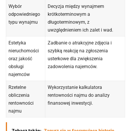
Wybór
Decyzja między wynajmem
odpowiedniego
krótkoterminowym a
typu wynajmu
długoterminowym, z
uwzględnieniem ich zalet i wad.
Estetyka
Zadbanie o atrakcyjne zdjęcia i
nieruchomości
szybką reakcję na zgłoszenia
oraz jakość
usterkowe dla zwiększenia
obsługi
zadowolenia najemców.
najemców
Rzetelne
Wykorzystanie kalkulatora
obliczenia
rentowności najmu do analizy
rentowności
finansowej inwestycji.
najmu
Zobacz także:
Zanurz się w fascynującą historię