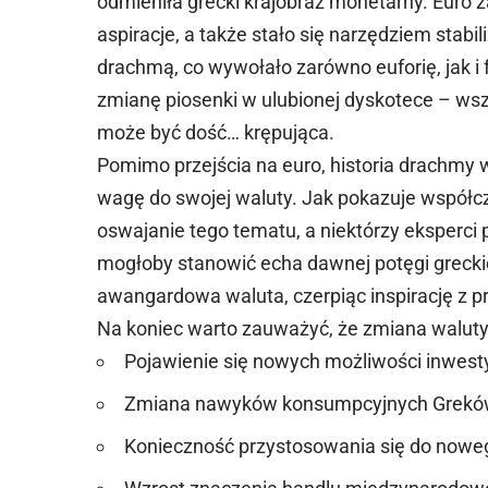
odmieniła grecki krajobraz monetarny. Euro
aspiracje, a także stało się narzędziem stabi
drachmą, co wywołało zarówno euforię, jak i 
zmianę piosenki w ulubionej dyskotece – ws
może być dość… krępująca.
Pomimo przejścia na euro, historia drachmy 
wagę do swojej waluty. Jak pokazuje współ
oswajanie tego tematu, a niektórzy eksperci
mogłoby stanowić echa dawnej potęgi greckiej
awangardowa waluta, czerpiąc inspirację z p
Na koniec warto zauważyć, że zmiana waluty
Pojawienie się nowych możliwości inwest
Zmiana nawyków konsumpcyjnych Grek
Konieczność przystosowania się do now