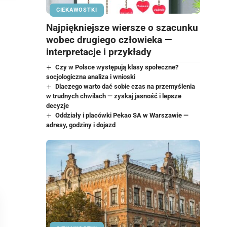
CIEKAWOSTKI
Najpiękniejsze wiersze o szacunku
wobec drugiego człowieka —
interpretacje i przykłady
Czy w Polsce występują klasy społeczne?
socjologiczna analiza i wnioski
Dlaczego warto dać sobie czas na przemyślenia
w trudnych chwilach — zyskaj jasność i lepsze
decyzje
Oddziały i placówki Pekao SA w Warszawie —
adresy, godziny i dojazd