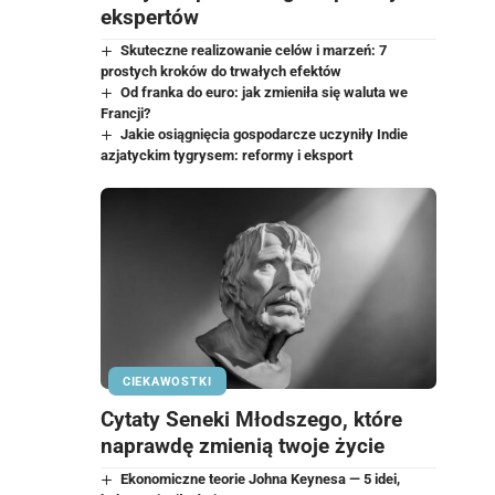
ekspertów
Skuteczne realizowanie celów i marzeń: 7
prostych kroków do trwałych efektów
Od franka do euro: jak zmieniła się waluta we
Francji?
Jakie osiągnięcia gospodarcze uczyniły Indie
azjatyckim tygrysem: reformy i eksport
CIEKAWOSTKI
Cytaty Seneki Młodszego, które
naprawdę zmienią twoje życie
Ekonomiczne teorie Johna Keynesa — 5 idei,