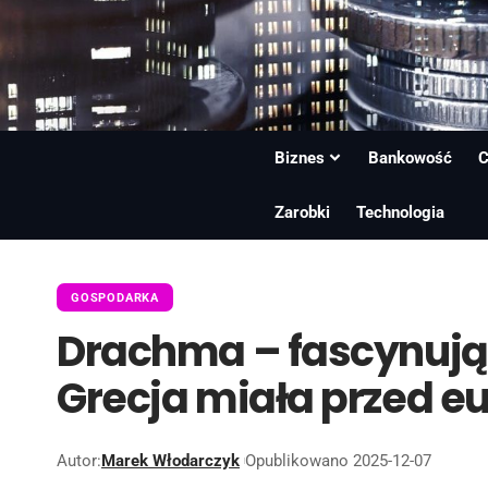
Biznes
Bankowość
C
Zarobki
Technologia
GOSPODARKA
Drachma – fascynując
Grecja miała przed e
Autor:
Marek Włodarczyk
Opublikowano 2025-12-07