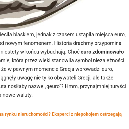
eciła blaskiem, jednak z czasem ustąpiła miejsca euro,
zed nowym fenomenem. Historia drachmy przypomina
u, niestety w końcu wybuchają. Choć
euro zdominowało
mie, która przez wieki stanowiła symbol niezależności
ł, że w pewnym momencie Grecja wprowadzi euro,
ągnęły uwagę nie tylko obywateli Grecji, ale także
ta nosiłaby nazwę „geuro”? Hmm, przynajmniej turyści
ia nowe waluty.
 na rynku nieruchomości? Eksperci z niepokojem ostrzegają