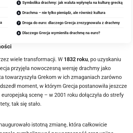
Symbolika drachmy: jak waluta wpłynęła na kulturę grecką
Drachma – nie tylko pieniądz, ale również kultura
ia
Droga do euro: dlaczego Grecja zrezygnowała z drachmy
Dlaczego Grecja wymieniła drachmę na euro?
ności
rzez wiele transformacji. W
1832 roku
, po uzyskaniu
ecja przyjęła nowoczesną wersję drachmy jako
luta towarzyszyła Grekom w ich zmaganiach zarówno
nadszedł moment, w którym Grecja postanowiła jeszcze
 europejską scenę – w 2001 roku dołączyła do strefy
ty, tak się stało.
naugurowało istotną zmianę, która całkowicie