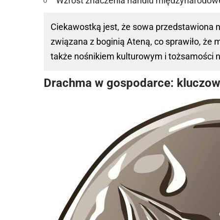
Wzrost znaczenia handlu międzynarodo
Ciekawostką jest, że sowa przedstawiona n
związana z boginią Ateną, co sprawiło, że m
także nośnikiem kulturowym i tożsamości 
Drachma w gospodarce: kluczow