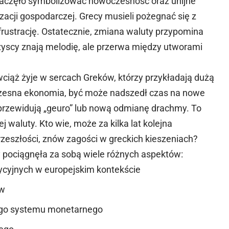
 zaczęło symbolizować nowoczesność oraz unijne
lizacji gospodarczej. Grecy musieli pożegnać się z
frustrację. Ostatecznie, zmiana waluty przypomina
zyscy znają melodię, ale przerwa między utworami
wciąż żyje w sercach Greków, którzy przykładają dużą
czesna ekonomia, być może nadszedł czas na nowe
 przewidują „geuro” lub nową odmianę drachmy. To
 waluty. Kto wie, może za kilka lat kolejna
rzeszłości, znów zagości w greckich kieszeniach?
 pociągnęła za sobą wiele różnych aspektów:
ycyjnych w europejskim kontekście
ów
ego systemu monetarnego