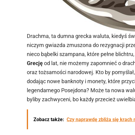
Drachma, ta dumna grecka waluta, kiedyś świ
niczym gwiazda zmuszona do rezygnacji pr
nieco bąbelki szampana, które pełne blichtr
Grecję
od lat, nie możemy zapomnieć o drach
oraz tożsamości narodowej. Kto by pomyśla
dodając nowe banknoty i monety, które przyci
legendarnego Posejdona? Może ta nowa walu
byliby zachwyceni, bo każdy przecież uwielb
Zobacz także:
Czy naprawdę zbliża się krach