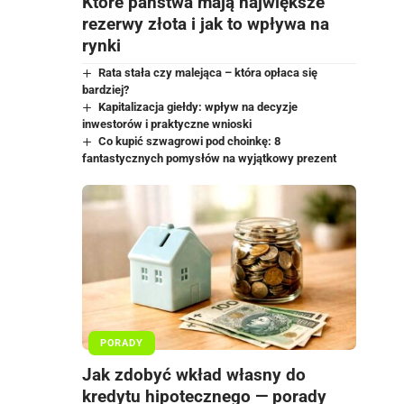
Które państwa mają największe
rezerwy złota i jak to wpływa na
rynki
Rata stała czy malejąca – która opłaca się
bardziej?
Kapitalizacja giełdy: wpływ na decyzje
inwestorów i praktyczne wnioski
Co kupić szwagrowi pod choinkę: 8
fantastycznych pomysłów na wyjątkowy prezent
PORADY
Jak zdobyć wkład własny do
kredytu hipotecznego — porady