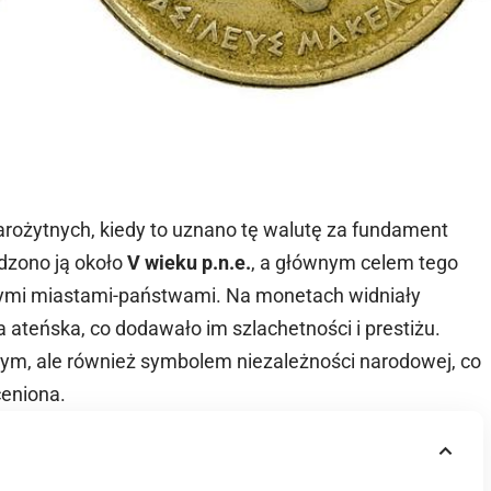
arożytnych, kiedy to uznano tę walutę za fundament
dzono ją około
V wieku p.n.e.
, a głównym celem tego
itymi miastami-państwami. Na monetach widniały
 ateńska, co dodawało im szlachetności i prestiżu.
czym, ale również symbolem niezależności narodowej, co
oceniona.